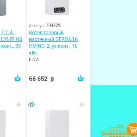
104229
Артикул:
E.C.A.
Котел газовый
LIOS PLUS
настенный GERDA 16
 конт., 33
HM NG, 2-ух конт., 16
кВт
E.C.A.
68 652
руб
руб