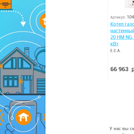
104
Артикул:
Котел газо
настенны
20 HM NG, 
кВт
E.C.A.
66 963
У нас вы с