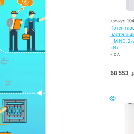
104
Артикул:
Котел газ
настенны
HM NG, 2-у
кВт
E.C.A.
68 553