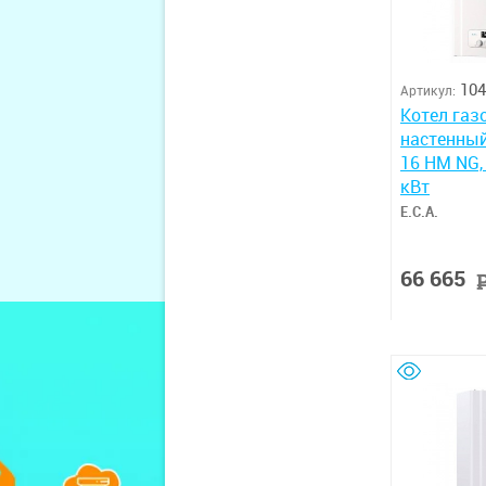
104
Артикул:
Котел газо
настенны
16 HM NG, 
кВт
E.C.A.
66 665