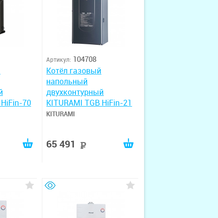
104708
Артикул:
й
Котёл газовый
напольный
й
двухконтурный
HiFin-70
KITURAMI TGB HiFin-21
KITURAMI
65 491
руб
руб