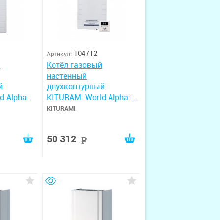
104712
Артикул:
й
Котёл газовый
настенный
й
двухконтурный
d Alpha
KITURAMI World Alpha-
18
KITURAMI
50 312
руб
руб