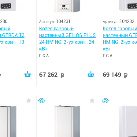
230
104231
104232
Артикул:
Артикул:
овый
Котел газовый
Котел газовы
й GERDA 13
настенный GELIOS PLUS
настенный GE
х конт., 13
24 HM NG, 2-ух конт., 24
HM NG, 2-ух ко
кВт
кВт
E.C.A.
E.C.A.
67 262
69 149
руб
руб