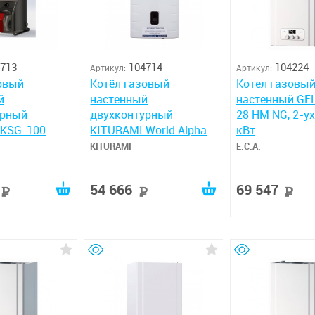
713
104714
104224
Артикул:
Артикул:
овый
Котёл газовый
Котел газовы
й
настенный
настенный GE
урный
двухконтурный
28 HM NG, 2-ух
 KSG-100
KITURAMI World Alpha
кВт
S-30 (new)
KITURAMI
E.C.A.
54 666
69 547
руб
руб