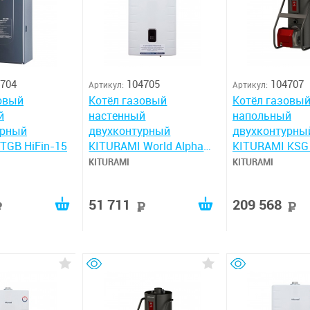
704
104705
104707
Артикул:
Артикул:
овый
Котёл газовый
Котёл газовы
й
настенный
напольный
урный
двухконтурный
двухконтурны
TGB HiFin-15
KITURAMI World Alpha
KITURAMI KSG 
S-15
KITURAMI
KITURAMI
51 711
209 568
руб
руб