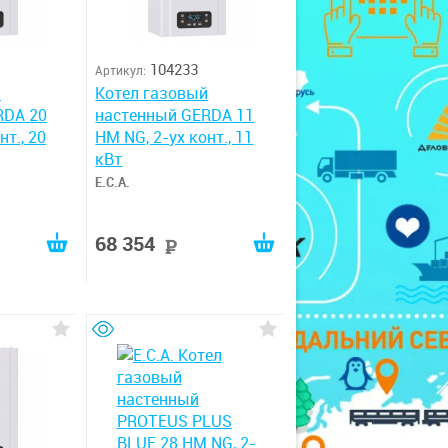
104233
Артикул:
й
Котел газовый
RDA 20
настенный GERDA 11
нт., 20
HM NG, 2-ух конт., 11
кВт
E.C.A.
68 354
руб
руб