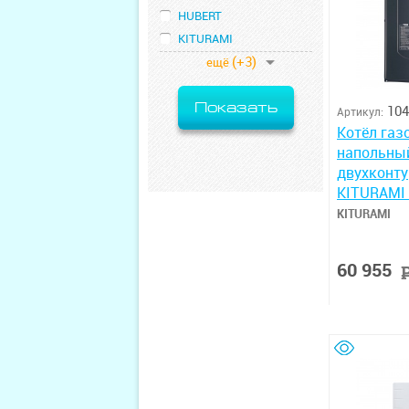
HUBERT
KITURAMI
(+3)
ещё
Показать
104
Артикул:
Котёл газ
напольны
двухконт
KITURAMI 
KITURAMI
60 955