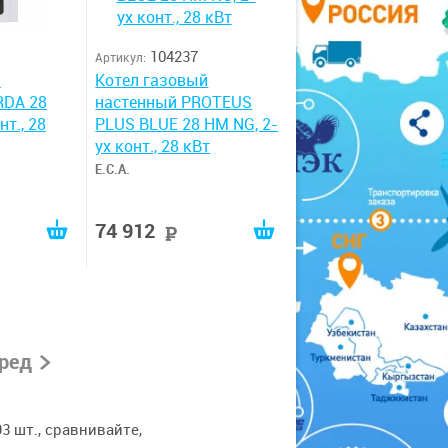
104237
Артикул:
й
Котел газовый
RDA 28
настенный PROTEUS
нт., 28
PLUS BLUE 28 HM NG, 2-
ух конт., 28 кВт
E.C.A.
74 912
руб
руб
ред
3 шт., сравнивайте,