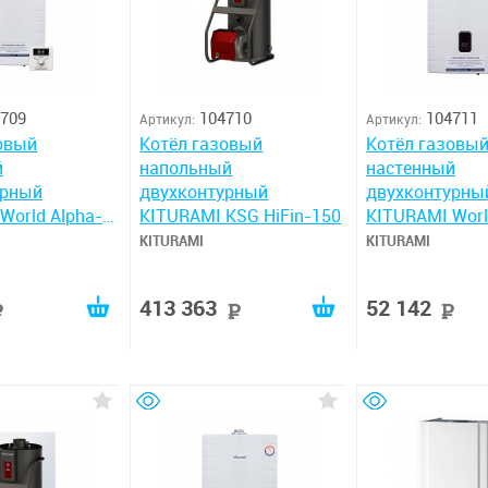
709
104710
104711
Артикул:
Артикул:
овый
Котёл газовый
Котёл газовы
й
напольный
настенный
урный
двухконтурный
двухконтурны
World Alpha-
KITURAMI KSG HiFin-150
KITURAMI Worl
S-18
KITURAMI
KITURAMI
413 363
52 142
руб
руб