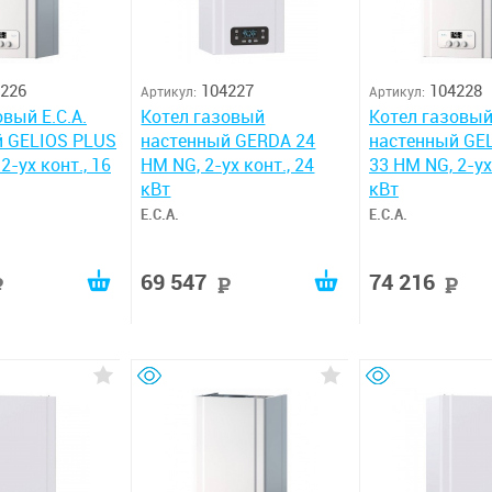
226
104227
104228
Артикул:
Артикул:
вый E.C.A.
Котел газовый
Котел газовый 
й GELIOS PLUS
настенный GERDA 24
настенный GE
2-ух конт., 16
HM NG, 2-ух конт., 24
33 HM NG, 2-ух
кВт
кВт
E.C.A.
E.C.A.
69 547
74 216
руб
руб