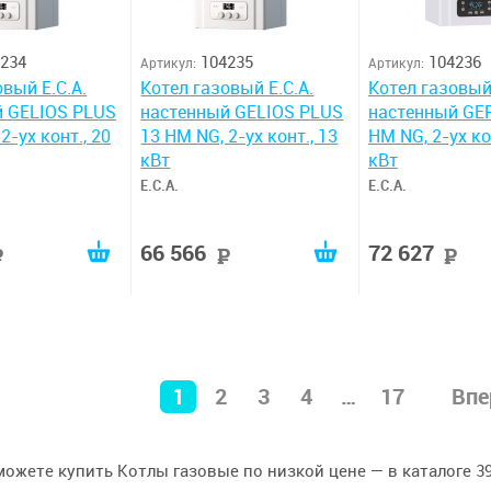
234
104235
104236
Артикул:
Артикул:
вый E.C.A.
Котел газовый E.C.A.
Котел газовы
й GELIOS PLUS
настенный GELIOS PLUS
настенный GE
2-ух конт., 20
13 HM NG, 2-ух конт., 13
HM NG, 2-ух ко
кВт
кВт
E.C.A.
E.C.A.
66 566
72 627
руб
руб
1
2
3
4
…
17
Впе
можете купить Котлы газовые по низкой цене — в каталоге 39