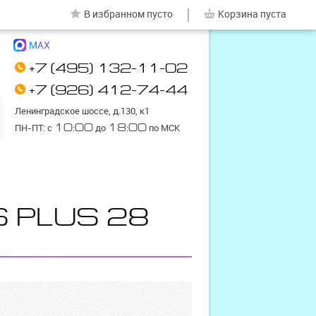
|
В избранном
пусто
Корзина
пуста
MAX
+7 (495) 132-11-02
+7 (926) 412-74-44
Ленинградское шоссе, д.130, к1
ПН-ПТ: с
10:00
до
18:00
по МСК
S PLUS 28