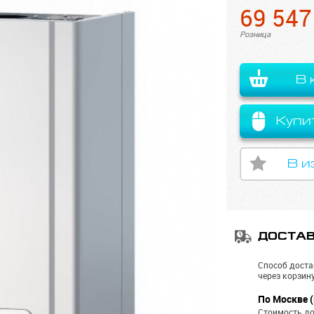
69 547
Розница
В 
Купи
В и
ДОСТА
Способ доста
через корзину
По Москве (
Стоимость до