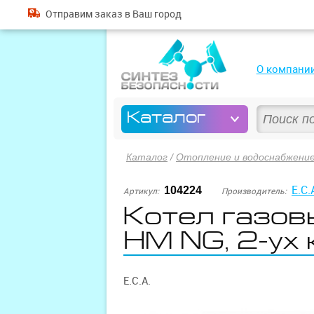
Отправим
заказ
в Ваш город
О компани
Каталог
Каталог
/
Отопление и водоснабжени
E.C.
104224
Артикул:
Производитель:
Котел газов
HM NG, 2-ух 
E.C.A.