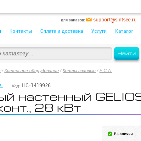
support@sintsec.ru
для заказов:
и
Контакты
Оплата и доставка
Услуги
Каталог
Найти
е
/
Котельное оборудование
/
Котлы газовые
/
E.C.A.
A.
НС-1419926
Код:
ый настенный GELIO
конт., 28 кВт
В наличии