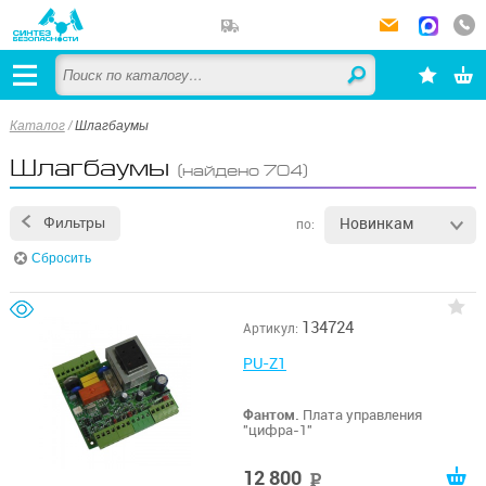
Каталог
/
Шлагбаумы
Шлагбаумы
(найдено 704)
Новинкам
Фильтры
по:
Сбросить
134724
Артикул:
PU-Z1
Фантом.
Плата управления
"цифра-1"
12 800
руб