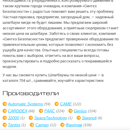
Необходимость упорядоченного, контролируемого движения в
таком крупном городе очевидна, и компания «Синтез
Безопасности» с радостью поможет вам решить эту проблему.
Частная парковка, предприятие, загородный дом, — надежный
шлагбаум нигде не будет лишним. Мы предлагаем широкий
ассортимент этого оборудования, а приятным сюрпризом станет
низкая цена на шлагбаум. Заботясь о своих клиентах, компания
«Синтез Безопасности» предлагает проверенное оборудование по
привлекательным ценам, которые позволяют сэкономить без
ущерба для качества. Опытные специалисты всегда готовы
помочь вам с выбором, ответить на все ваши вопросы,
проконсультировать и подробно рассказать о понравившейся
модели.
У нас вы сможете купить Шлагбаумы по низкой цене — в
каталоге 704 шт., сравнивайте, изучайте характеристики.
Производители
Automatic Systems
CAME
(59)
(122)
CARDDEX
FAAC
Genius
(68)
(224)
(104)
J2000
SpaceTechnology
Stagnoli
(1)
(1)
(6)
Tantos
Сатро
Фантом
(1)
(12)
(106)