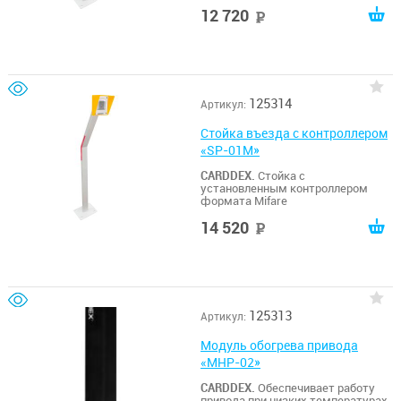
12 720
руб
125314
Артикул:
Стойка въезда с контроллером
«SP-01M»
CARDDEX.
Стойка с
установленным контроллером
формата Mifare
14 520
руб
125313
Артикул:
Модуль обогрева привода
«MHP-02»
CARDDEX.
Обеспечивает работу
привода при низких температурах