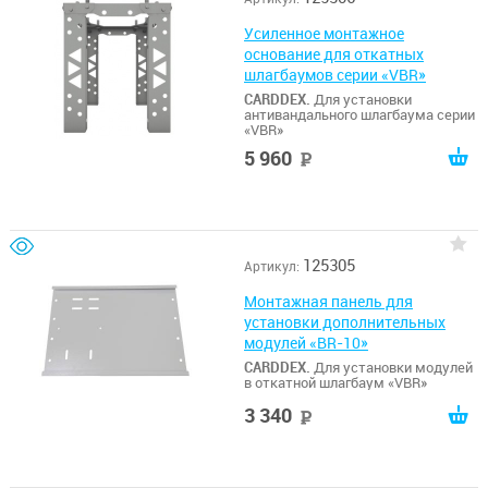
Усиленное монтажное
основание для откатных
шлагбаумов серии «VBR»
CARDDEX.
Для установки
антивандального шлагбаума серии
«VBR»
5 960
руб
125305
Артикул:
Монтажная панель для
установки дополнительных
модулей «BR-10»
CARDDEX.
Для установки модулей
в откатной шлагбаум «VBR»
3 340
руб