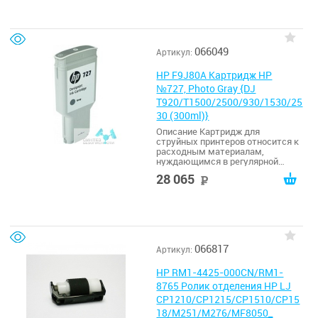
066049
Артикул:
HP F9J80A Картридж HP
№727, Photo Gray {DJ
T920/T1500/2500/930/1530/25
30 (300ml)}
Описание Картридж для
струйных принтеров относится к
расходным материалам,
нуждающимся в регулярной
замене. Данное устройство
28 065
руб
является емкостью с краской,
снабженным системой клапанов
и переходными камерами. Когда
картридж вставляется в принтер,
печатающая головка входит в
резервуар картриджа, чтобы
забирать необходимое
066817
Артикул:
количество жидкой краски для
печати. В нашем интернет
магазине Вы можете купить
HP RM1-4425-000CN/RM1-
картридж Серый Gray цвета
8765 Ролик отделения HP LJ
модели F9J80A от компании HP.
CP1210/CP1215/CP1510/CP15
Эта модель картриджа
совместима сразу с
18/M251/M276/MF8050_