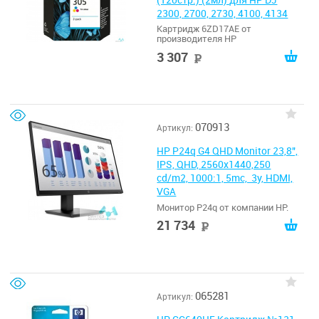
нижнем правом углу экрана.
2300, 2700, 2730, 4100, 4134
Картридж 6ZD17AE от
производителя HP
3 307
руб
070913
Артикул:
HP P24q G4 QHD Monitor 23,8",
IPS, QHD, 2560x1440,250
cd/m2, 1000:1, 5mc, 3y, HDMI,
VGA
Монитор P24q от компании HP.
21 734
руб
065281
Артикул: