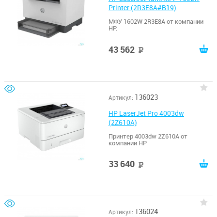
Printer (2R3E8A#B19)
МФУ 1602W 2R3E8A от компании
HP.
43 562
руб
136023
Артикул:
HP LaserJet Pro 4003dw
(2Z610A)
Принтер 4003dw 2Z610A от
компании HP
33 640
руб
136024
Артикул: