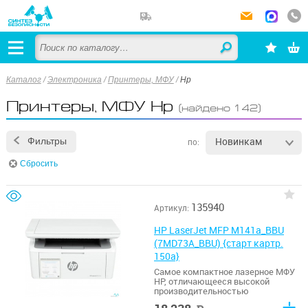
Каталог
/
Электроника
/
Принтеры, МФУ
/
Hp
Принтеры, МФУ Hp
(найдено 142)
Новинкам
Фильтры
по:
Сбросить
135940
Артикул:
HP LaserJet MFP M141a_BBU
(7MD73A_BBU) {старт картр.
150a}
Самое компактное лазерное МФУ
HP, отличающееся высокой
производительностью