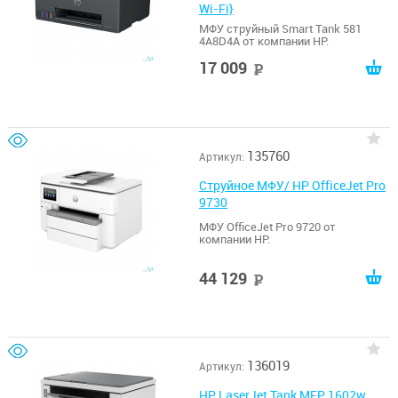
Wi-Fi}
МФУ струйный Smart Tank 581
4A8D4A от компании HP.
17 009
руб
135760
Артикул:
Струйное МФУ/ HP OfficeJet Pro
9730
МФУ OfficeJet Pro 9720 от
компании HP.
44 129
руб
136019
Артикул:
HP LaserJet Tank MFP 1602w