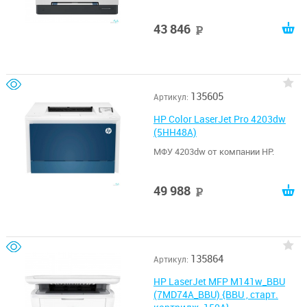
43 846
руб
135605
Артикул:
HP Color LaserJet Pro 4203dw
(5HH48A)
МФУ 4203dw от компании HP.
49 988
руб
135864
Артикул:
HP LaserJet MFP M141w_BBU
(7MD74A_BBU) {BBU , старт.