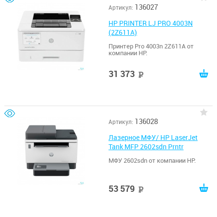
136027
Артикул:
HP PRINTER LJ PRO 4003N
(2Z611A)
Принтер Pro 4003n 2Z611A от
компании HP.
31 373
руб
136028
Артикул:
Лазерное МФУ/ HP LaserJet
Tank MFP 2602sdn Prntr
МФУ 2602sdn от компании HP.
53 579
руб