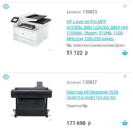
135823
Артикул:
HP LaserJet Pro MFP
4103fdn_BBU (2Z628A_BBU) {A4,
1200dpi, 38ppm, 512Mb, 1200
MHz tray 100+250 pages
USB+Ethernet Prin, старт. картр.
Hp.
принтер/сканер/копир/факс
3050стр.}
51 122
руб
135827
Артикул:
Плоттер HP Designjet T630
(5HB11A/5HB11D) A0/36"
Принтер
Hp
171 698
руб