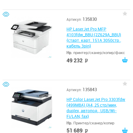
135830
Артикул:
HP LaserJet Pro MFP
4103fdw_BBU (2Z629A_BBU)
{старт. карт. 151A 3050стр.,
кабель 3pin}
Hp.
принтер/сканер/копир/факс
49 232
руб
135843
Артикул:
HP Color LaserJet Pro 3303fdw
(499M8A) {A4, 25 стр/мин,
duplex, автопод., USB/Wi-
Fi/LAN, fax}
Hp.
Принтер/сканер/копир
51 689
руб