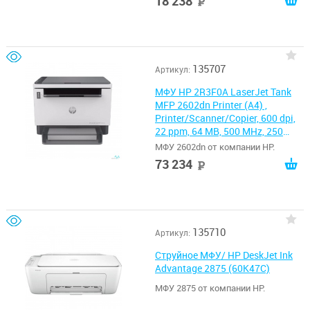
18 238
руб
135707
Артикул:
МФУ HP 2R3F0A LaserJet Tank
MFP 2602dn Printer (A4) ,
Printer/Scanner/Copier, 600 dpi,
22 ppm, 64 MB, 500 MHz, 250
pages tray, USB+Ethernet, Duty
МФУ 2602dn от компании HP.
25K pages
73 234
руб
135710
Артикул:
Струйное МФУ/ HP DeskJet Ink
Advantage 2875 (60K47C)
МФУ 2875 от компании HP.