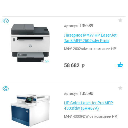
135589
Артикул:
Лазерное МФУ/ HP LaserJet
Tank MFP 2602sdw Prntr
МФУ 2602sdw от компании HP.
58 682
руб
135590
Артикул:
HP Color LaserJet Pro MFP
4303fdw (5HH67A)
МФУ 4303FDW от компании HP.