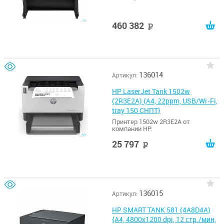
460 382
руб
136014
Артикул:
HP LaserJet Tank 1502w
(2R3E2A) {A4, 22ppm, USB/Wi-Fi,
tray 150 СНПТ}
Принтер 1502w 2R3E2A от
компании HP.
25 797
руб
136015
Артикул:
HP SMART TANK 581 (4A8D4A)
{A4, 4800x1200 dpi, 12 стр./мин,