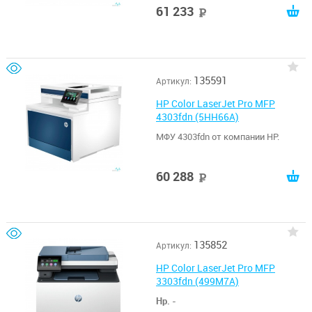
61 233
руб
135591
Артикул:
HP Color LaserJet Pro MFP
4303fdn (5HH66A)
МФУ 4303fdn от компании HP.
60 288
руб
135852
Артикул:
HP Color LaserJet Pro MFP
3303fdn (499M7A)
Hp.
-