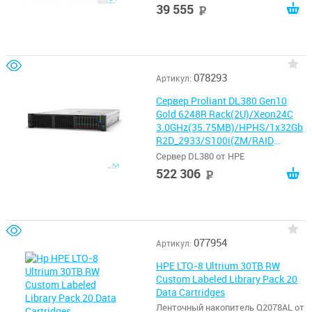
39 555
руб
078293
Артикул:
Сервер Proliant DL380 Gen10
Gold 6248R Rack(2U)/Xeon24C
3.0GHz(35.75MB)/HPHS/1x32Gb
R2D_2933/S100i(ZM/RAID
0/1/10/5)/noHDD(8/24+6up)SFF
Сервер DL380 от HPE
/noDVD/iLOstd/4HPFans/2x10Gb
522 306
руб
FLR-
SFP+/EasyRK+CMA/1x800wPlat(
2up)
077954
Артикул:
HPE LTO-8 Ultrium 30TB RW
Custom Labeled Library Pack 20
Data Cartridges
Ленточный накопитель Q2078AL от