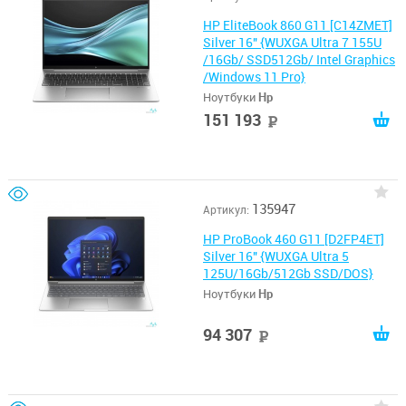
HP EliteBook 860 G11 [C14ZMET]
Silver 16" {WUXGA Ultra 7 155U
/16Gb/ SSD512Gb/ Intel Graphics
/Windows 11 Pro}
Ноутбуки
Hp
151 193
руб
135947
Артикул:
HP ProBook 460 G11 [D2FP4ET]
Silver 16" {WUXGA Ultra 5
125U/16Gb/512Gb SSD/DOS}
Ноутбуки
Hp
94 307
руб