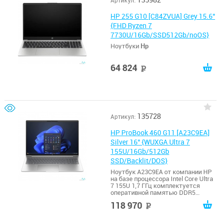
Артикул:
HP 255 G10 [C84ZVUA] Grey 15.6"
{FHD Ryzen 7
7730U/16Gb/SSD512Gb/noOS}
Ноутбуки
Hp
64 824
руб
135728
Артикул:
HP ProBook 460 G11 [A23C9EA]
Silver 16" {WUXGA Ultra 7
155U/16Gb/512Gb
SSD/Backlit/DOS}
Ноутбук A23C9EA от компании HP
на базе процессора Intel Core Ultra
7 155U 1,7 ГГц комплектуется
оперативной памятью DDR5
общим размером 16 ГБ.
118 970
руб