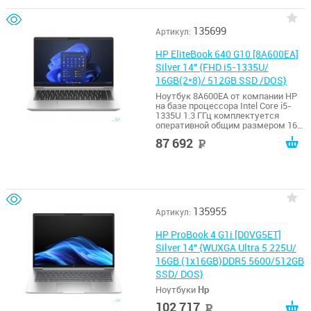
135699
Артикул:
HP EliteBook 640 G10 [8A600EA]
Silver 14" {FHD i5-1335U/
16GB(2*8)/ 512GB SSD /DOS}
Ноутбук 8A600EA от компании HP
на базе процессора Intel Core i5-
1335U 1.3 ГГц комплектуется
оперативной общим размером 16
ГБ.
87 692
руб
135955
Артикул:
HP ProBook 4 G1i [D0VG5ET]
Silver 14" {WUXGA Ultra 5 225U/
16GB (1x16GB)DDR5 5600/512GB
SSD/ DOS}
Ноутбуки
Hp
102 717
руб