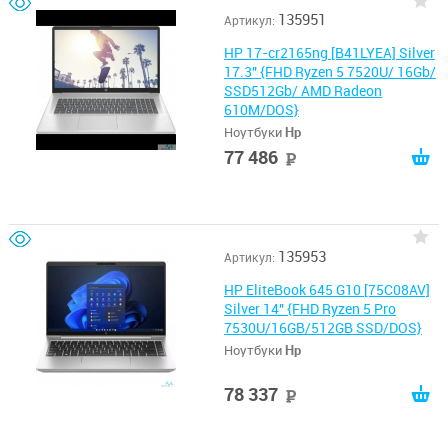
135951
Артикул:
HP 17-cr2165ng [B41LYEA] Silver
17.3" {FHD Ryzen 5 7520U/ 16Gb/
SSD512Gb/ AMD Radeon
610M/DOS}
Ноутбуки
Hp
77 486
руб
135953
Артикул:
HP EliteBook 645 G10 [75C08AV]
Silver 14" {FHD Ryzen 5 Pro
7530U/16GB/512GB SSD/DOS}
Ноутбуки
Hp
78 337
руб