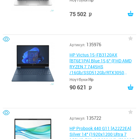
Ноутбуки
Hp
75 502
руб
135976
Артикул:
HP Victus 15-FB3120AX
[BT6E1PA] Blue 15,6" {FHD AMD
RYZEN 7 7445HS
/16Gb/SSD512Gb/RTX3050
6Gb/W11HML}
Ноутбуки
Hp
90 621
руб
135722
Артикул:
HP Probook 440 G11 [A22Z2EA]
Silver 14" {1920x1200 Ultra 7