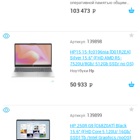
оперативной памятью общим
размером 16 ГБ.
103 473
руб
139898
Артикул:
HP15 15-fc0196nia [D01R2EA]
Silver 15.6" {FHD AMD R5-
7520U/8Gb/ 512Gb SSD/ no OS}
Ноутбуки
Hp
50 933
руб
139899
Артикул:
HP 250R G9 [C68Z0AT] Black
15.6" {FHD Core 5 120U/ 16Gb/
SSD1Tb /Intel Graphics /noOS}