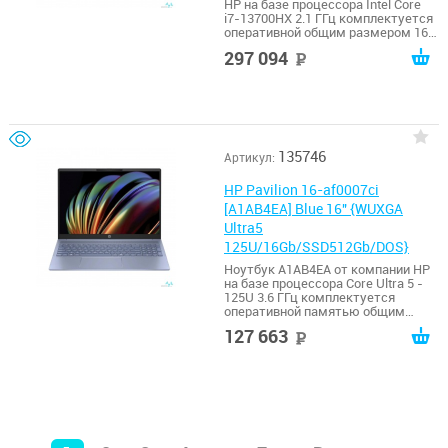
HP на базе процессора Intel Core
i7-13700HX 2.1 ГГц комплектуется
оперативной общим размером 16
ГБ.
297 094
руб
135746
Артикул:
HP Pavilion 16-af0007ci
[A1AB4EA] Blue 16" {WUXGA
Ultra5
125U/16Gb/SSD512Gb/DOS}
Ноутбук A1AB4EA от компании HP
на базе процессора Core Ultra 5 -
125U 3.6 ГГц комплектуется
оперативной памятью общим
размером 16 ГБ.
127 663
руб