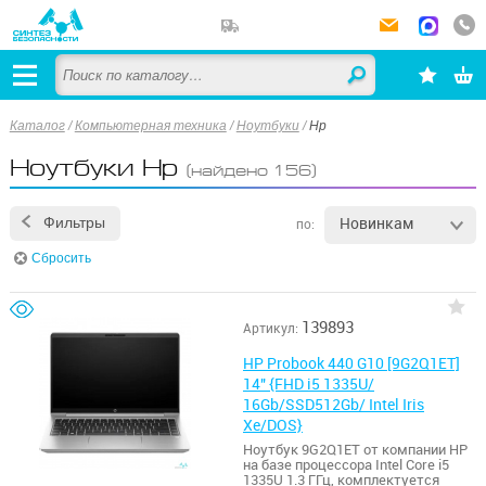
Каталог
/
Компьютерная техника
/
Ноутбуки
/
Hp
Ноутбуки Hp
(найдено 156)
Новинкам
Фильтры
по:
Сбросить
139893
Артикул:
HP Probook 440 G10 [9G2Q1ET]
14" {FHD i5 1335U/
16Gb/SSD512Gb/ Intel Iris
Xe/DOS}
Ноутбук 9G2Q1ET от компании HP
на базе процессора Intel Core i5
1335U 1.3 ГГц, комплектуется