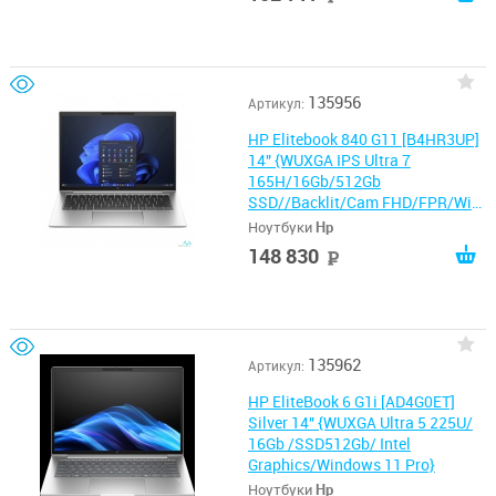
135956
Артикул:
HP Elitebook 840 G11 [B4HR3UP]
14" {WUXGA IPS Ultra 7
165H/16Gb/512Gb
SSD//Backlit/Cam FHD/FPR/Win
11Pro}
Ноутбуки
Hp
148 830
руб
135962
Артикул:
HP EliteBook 6 G1i [AD4G0ET]
Silver 14" {WUXGA Ultra 5 225U/
16Gb /SSD512Gb/ Intel
Graphics/Windows 11 Pro}
Ноутбуки
Hp