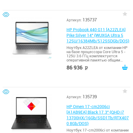
135737
Артикул:
HP Probook 440 G11 [A22ZLEA]
Pike Silver 14" {WUXGA Ultra 5
125U/16384Mb/512SSDGb/DOS}
Ноутбук A22ZLEA от компании HP
на базе процессора Core Ultra 5 -
125U 3.6 ГГц комплектуется
оперативной памятью общим
размером 16 ГБ.
86 936
руб
135739
Артикул:
HP Omen 17-cm2006ci
[A1AB9EA] Black 17.3" {QHD i7
13700HX/16Gb/SSD1Tb/RTX407
0 8Gb/DOS}
Ноутбук 17-cm2006ci от компании