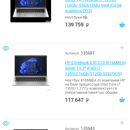
/16Gb/ SSD512Gb/ Intel Iris Xe
graphics/DOS}
Ноутбуки
Hp
139 759
руб
135687
Артикул:
HP EliteBook 630 G10 [816M8EA]
Silver 13.3" {FHD i7-
1355U/16Gb/512Gb SSD/DOS}
Ноутбук 816M8EA от компании HP
на базе процессора Intel Core i7
1355U 1,7 ГГц комплектуется
оперативной памятью общим
размером 8 ГБ.
117 647
руб
135943
Артикул: