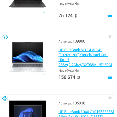
Ноутбуки
Hp
75 124
руб
139900
Артикул:
HP EliteBook 8Gi 14 AI 14"
(1920x1200)/Touch/Intel Core
Ultra 7
268V(2.2Ghz)/32768Mb/512PCIS
SDGb/Win11Home
Ноутбуки
Hp
156 674
руб
135938
Артикул:
HP EliteBook 1040 G10 [5Z556ES]
Silver 14" {WUXGA i7 1355U