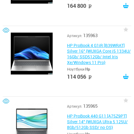
164 800
руб
135963
Артикул:
HP ProBook 4 G1iR [B39WRAT]
Silver 16" {WUXGA Core i5 1334U/
16Gb/ SSD512Gb/ Intel Iris
Xe/Windows 11 Pro}
Ноутбуки
Hp
114 056
руб
135965
Артикул:
HP ProBook 440 G11 [A75Z9PT]
Silver 14" {WUXGA Ultra 5 125U/
8Gb/512Gb SSD/ no OS}