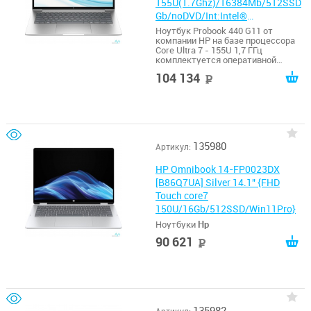
155U(1.7Ghz)/16384Mb/512SSD
Gb/noDVD/Int:Intel®
Graphics//DOS}
Ноутбук Probook 440 G11 от
компании HP на базе процессора
Core Ultra 7 - 155U 1,7 ГГц
комплектуется оперативной
памятью общим размером 16 ГБ.
104 134
руб
135980
Артикул:
HP Omnibook 14-FP0023DX
[B86Q7UA] Silver 14.1" {FHD
Touch core7
150U/16Gb/512SSD/Win11Pro}
Ноутбуки
Hp
90 621
руб
135982