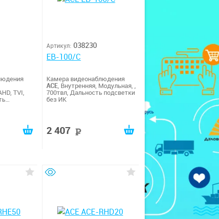
038230
Артикул:
EB-100/C
людения
Камера видеонаблюдения
ACE
, Внутренняя, Модульная, ,
HD, TVI,
700твл, Дальность подсветки
ть
без ИК
2 407
уб
руб