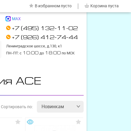
|
В избранном
пусто
Корзина
пуста
MAX
+7 (495) 132-11-02
+7 (926) 412-74-44
Ленинградское шоссе, д.130, к1
ПН-ПТ: с
10:00
до
18:00
по МСК
ия ACE
Новинкам
Сортировать
по: