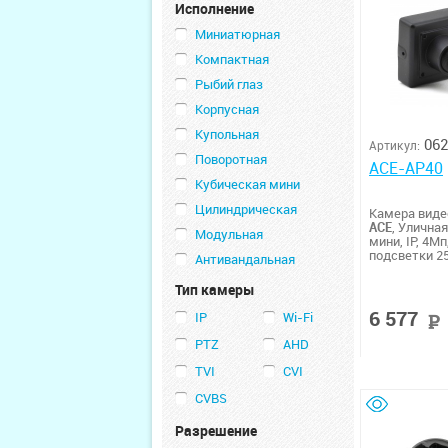
Исполнение
Миниатюрная
Компактная
Рыбий глаз
Корпусная
Купольная
062
Артикул:
Поворотная
ACE-AP40
Кубическая мини
Цилиндрическая
Камера вид
ACE
, Улична
Модульная
мини, IP, 4М
подсветки 2
Антивандальная
Тип камеры
6 577
IP
Wi-Fi
PTZ
AHD
TVI
CVI
CVBS
Разрешение