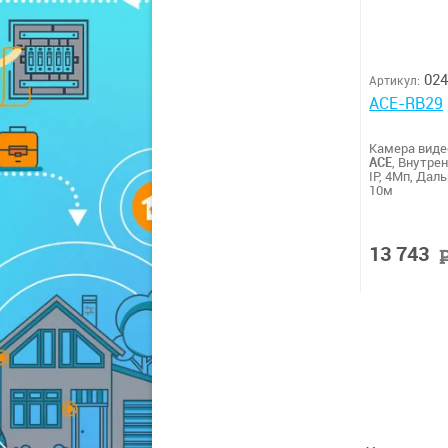
024
Артикул:
ACE-RB29
Камера вид
ACE
, Внутрен
IP, 4Мп, Дал
10м
13 743