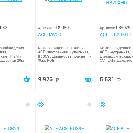
082
039080
039079
Артикул:
Артикул:
0
ACE-IAV30
ACE-HB20XHD
еонаблюдения
Камера видеонаблюдения
Камера видеонаб
няя,
ACE
, Внутренняя, Купольная,
ACE
, Внутренняя,
ая, IP, 2Мп,
IP, 3Мп, Дальность подсветки
Цилиндрическая, A
одсветки 20м
30м, POE
CVI, 2Мп, Дальнос
подсветки 10м
9 926
5 631
руб
руб
р