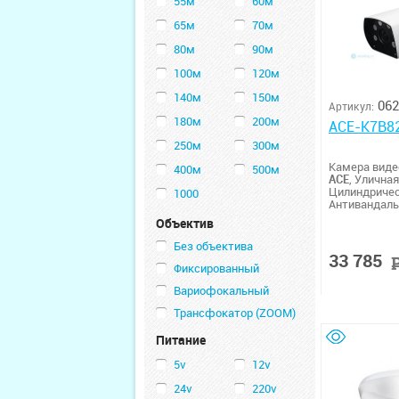
55м
60м
65м
70м
80м
90м
100м
120м
140м
150м
062
Артикул:
180м
200м
ACE-K7B8
250м
300м
Камера вид
400м
500м
ACE
, Уличная
Цилиндричес
1000
Антивандальн
Дальность п
Объектив
POE
Без объектива
33 785
Фиксированный
Вариофокальный
Трансфокатор (ZOOM)
Питание
5v
12v
24v
220v