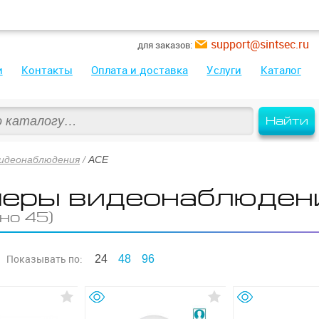
support@sintsec.ru
для заказов:
и
Контакты
Оплата и доставка
Услуги
Каталог
Найти
идеонаблюдения
/
ACE
еры видеонаблюден
но 45)
Показывать
по:
24
48
96