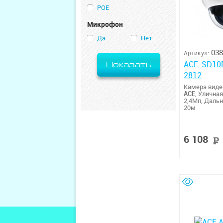
POE
Микрофон
Да
Нет
038
Артикул:
ACE-SD10
Показать
2812
Камера вид
ACE
, Уличная
2,4Мп, Даль
20м
6 108