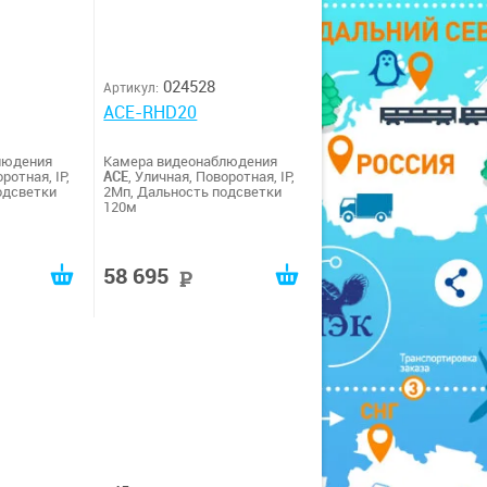
024528
Артикул:
ACE-RHD20
людения
Камера видеонаблюдения
ротная, IP,
ACE
, Уличная, Поворотная, IP,
одсветки
2Мп, Дальность подсветки
120м
58 695
руб
руб