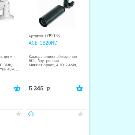
039078
Артикул:
ACE-CB20HD
людения
Камера видеонаблюдения
ACE
, Внутренняя,
P, 3Мп,
Миниатюрная, AHD, 2,4Мп,
тки 40м,
5 345
уб
руб