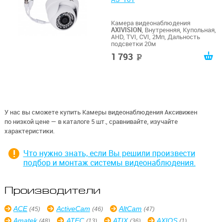
Камера видеонаблюдения
AXIVISION
, Внутренняя, Купольная,
AHD, TVI, CVI, 2Мп, Дальность
подсветки 20м
1 793
руб
У нас вы сможете купить Камеры видеонаблюдения Аксивижен
по низкой цене — в каталоге 5 шт., сравнивайте, изучайте
характеристики.
Что нужно знать, если Вы решили произвести
подбор и монтаж системы видеонаблюдения.
Производители
ACE
ActiveCam
AltCam
(45)
(46)
(47)
Amatek
ATEC
ATIX
AXIOS
(48)
(13)
(36)
(1)