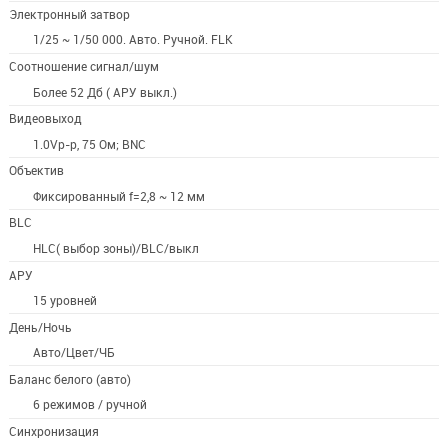
Электронный затвор
1/25 ~ 1/50 000. Авто. Ручной. FLK
Соотношение сигнал/шум
Более 52 Дб ( АРУ выкл.)
Видеовыход
1.0Vp-p, 75 Ом; BNC
Объектив
Фиксированный f=2,8 ~ 12 мм
BLC
HLC( выбор зоны)/BLC/выкл
АРУ
15 уровней
День/Ночь
Авто/Цвет/ЧБ
Баланс белого (авто)
6 режимов / ручной
Синхронизация