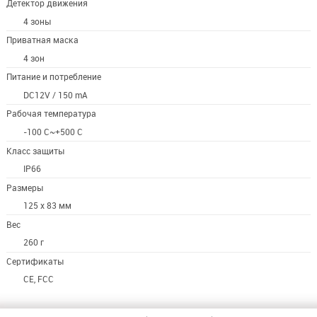
Детектор движения
4 зоны
Приватная маска
4 зон
Питание и потребление
DC12V / 150 mA
Рабочая температура
-100 C~+500 C
Класс защиты
IP66
Размеры
125 x 83 мм
Вес
260 г
Сертификаты
CE, FCC