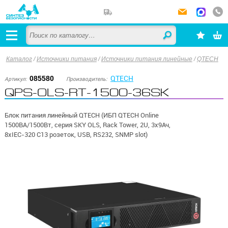
Каталог
/
Источники питания
/
Источники питания линейные
/
QTECH
QTECH
085580
Артикул:
Производитель:
QPS-OLS-RT-1500-36SK
Блок питания линейный QTECH (ИБП QTECH Online
1500ВА/1500Вт, серия SKY OLS, Rack Tower, 2U, 3х9Ач,
8xIEC-320 С13 розеток, USB, RS232, SNMP slot)