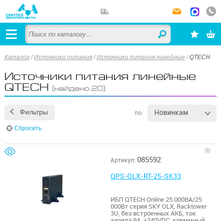
Каталог
/
Источники питания
/
Источники питания линейные
/
QTECH
Источники питания линейные
QTECH
(найдено 20)
Новинкам
Фильтры
по:
Сбросить
085592
Артикул:
QPS-OLX-RT-25-SK33
ИБП QTECH Online 25 000ВА/25
000Вт серия SKY OLX, Racktower
3U, без встроенных АКБ, ток
заряда 9А, ±240VDC, клеммный