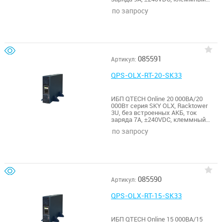
терминал, RS232, SNMP slot
по запросу
085591
Артикул:
QPS-OLX-RT-20-SK33
ИБП QTECH Online 20 000ВА/20
000Вт серия SKY OLX, Racktower
3U, без встроенных АКБ, ток
заряда 7А, ±240VDC, клеммный
терминал, RS232, SNMP slot
по запросу
085590
Артикул:
QPS-OLX-RT-15-SK33
ИБП QTECH Online 15 000ВА/15