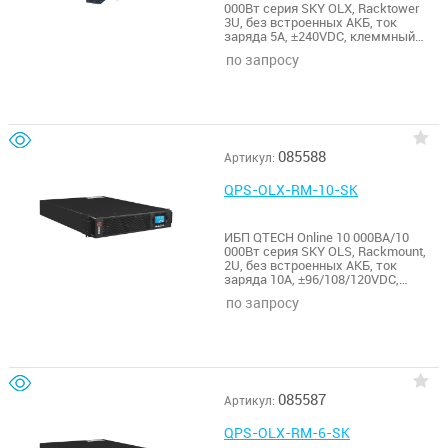
000Вт серия SKY OLX, Racktower
3U, без встроенных АКБ, ток
заряда 5А, ±240VDC, клеммный
терминал, RS232, SNMP slot
по запросу
085588
Артикул:
QPS-OLX-RM-10-SK
ИБП QTECH Online 10 000ВА/10
000Вт серия SKY OLS, Rackmount,
2U, без встроенных АКБ, ток
заряда 10А, ±96/108/120VDC,
клеммный терминал, USB, RS232,
по запросу
SNMP slot
085587
Артикул:
QPS-OLX-RM-6-SK