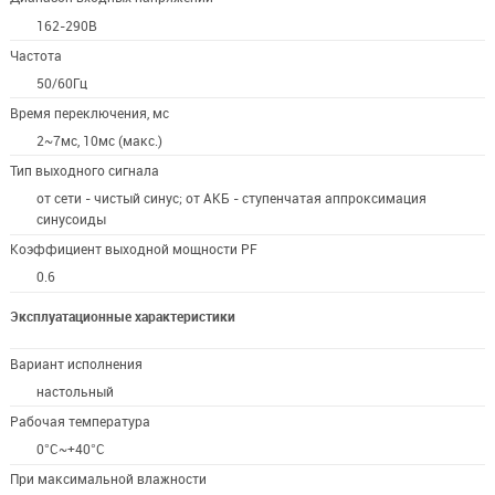
162-290В
Частота
50/60Гц
Время переключения, мс
2~7мс, 10мс (макс.)
Тип выходного сигнала
от сети - чистый синус; от АКБ - ступенчатая аппроксимация
синусоиды
Коэффициент выходной мощности PF
0.6
Эксплуатационные характеристики
Вариант исполнения
настольный
Рабочая температура
0°C~+40°C
При максимальной влажности