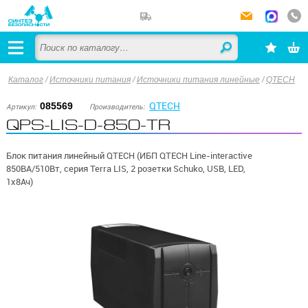
Каталог
/
Источники питания
/
Источники питания линейные
/
QTECH
QTECH
085569
Артикул:
Производитель:
QPS-LIS-D-850-TR
Блок питания линейный QTECH (ИБП QTECH Line-interactive
850ВА/510Вт, серия Terra LIS, 2 розетки Schuko, USB, LED,
1х8Ач)