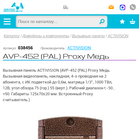
Каталог
/
Домофоны и компоненты
/
Вызывные панели
/
ACTIVISION
ACTIVISION
038456
Артикул:
Производитель:
AVP-452 (PAL) Proxy Медь
Вызывная панель ACTIVISION (AVP-452 (PAL) Proxy Медь.
Вызывная видеопанель, накладная, 4-х проводная на 2
абонента, с ИК подветкой до 0,6м, матрица 1/3", 1000 ТВл,
12В, угол обзора 75 (гор.) 55 (верт.). Рабочий диапазон t -50…
+50. Габариты 125х70х20 мм. Встроенный Proxy
считыватель.)