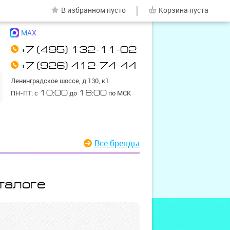
|
В избранном
пусто
Корзина
пуста
MAX
+7 (495) 132-11-02
+7 (926) 412-74-44
Ленинградское шоссе, д.130, к1
ПН-ПТ: с
10:00
до
18:00
по МСК
Все бренды
талоге