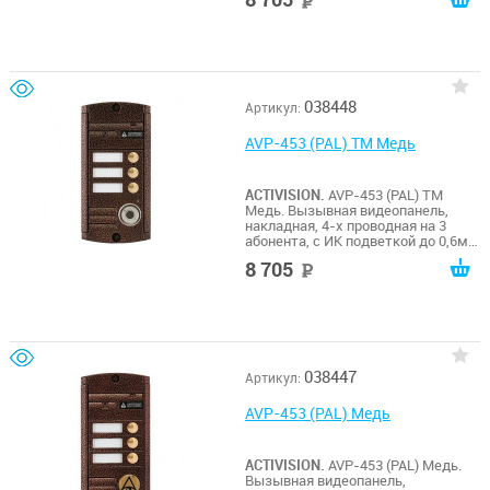
руб
обзора 75 (гор.) 55 (верт.). Рабочий
диапазон t -50…+50. Габариты
140х70х20 мм. Встроенный Touch
Memory считыватель.
038448
Артикул:
AVP-453 (PAL) TM Медь
ACTIVISION.
AVP-453 (PAL) TM
Медь. Вызывная видеопанель,
накладная, 4-х проводная на 3
абонента, с ИК подветкой до 0,6м,
матрица 1/3", 1000 ТВл, 12В, угол
8 705
руб
обзора 75 (гор.) 55 (верт.). Рабочий
диапазон t -50…+50. Габариты
140х70х20 мм. Встроенный Touch
Memory считыватель.
038447
Артикул:
AVP-453 (PAL) Медь
ACTIVISION.
AVP-453 (PAL) Медь.
Вызывная видеопанель,