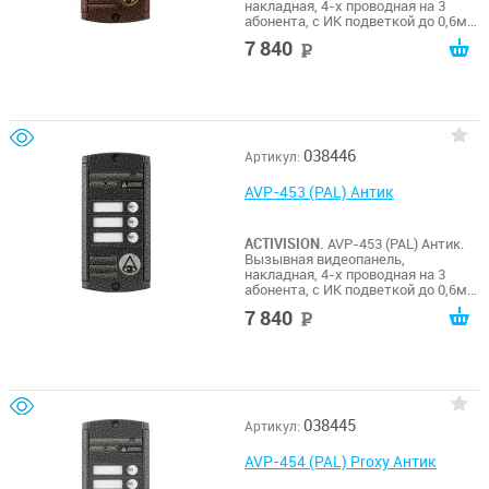
накладная, 4-х проводная на 3
абонента, с ИК подветкой до 0,6м,
матрица 1/3", 1000 ТВл, 12В, угол
7 840
руб
обзора 75 (гор.) 55 (верт.). Рабочий
диапазон t -50…+50. Габариты
140х70х20 мм.
038446
Артикул:
AVP-453 (PAL) Антик
ACTIVISION.
AVP-453 (PAL) Антик.
Вызывная видеопанель,
накладная, 4-х проводная на 3
абонента, с ИК подветкой до 0,6м,
матрица 1/3", 1000 ТВл, 12В, угол
7 840
руб
обзора 75 (гор.) 55 (верт.). Рабочий
диапазон t -50…+50. Габариты
140х70х20 мм.
038445
Артикул:
AVP-454 (PAL) Proxy Антик