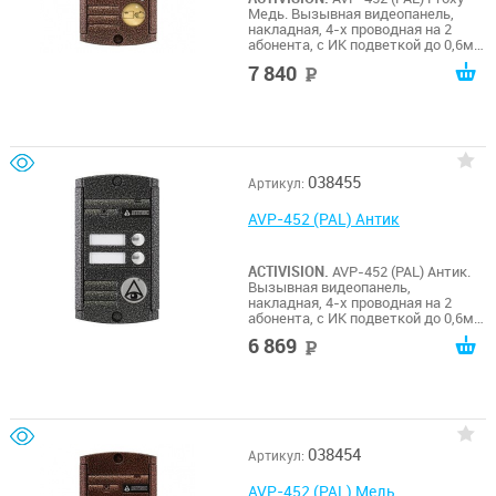
Медь. Вызывная видеопанель,
накладная, 4-х проводная на 2
абонента, с ИК подветкой до 0,6м,
матрица 1/3", 1000 ТВл, 12В, угол
7 840
руб
обзора 75 (гор.) 55 (верт.). Рабочий
диапазон t -50…+50. Габариты
125х70х20 мм. Встроенный Proxy
считыватель.
038455
Артикул:
AVP-452 (PAL) Антик
ACTIVISION.
AVP-452 (PAL) Антик.
Вызывная видеопанель,
накладная, 4-х проводная на 2
абонента, с ИК подветкой до 0,6м,
матрица 1/3", 1000 ТВл, 12В, угол
6 869
руб
обзора 75 (гор.) 55 (верт.). Рабочий
диапазон t -50…+50. Габариты
125х70х20 мм.
038454
Артикул:
AVP-452 (PAL) Медь