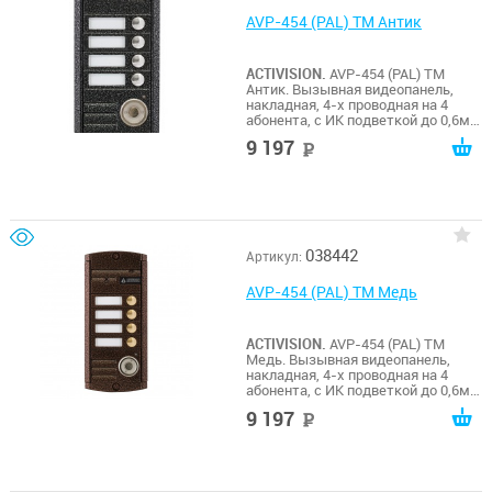
AVP-454 (PAL) TM Антик
ACTIVISION.
AVP-454 (PAL) TM
Антик. Вызывная видеопанель,
накладная, 4-х проводная на 4
абонента, с ИК подветкой до 0,6м,
матрица 1/3", 1000 ТВл, 12В, угол
9 197
руб
обзора 75 (гор.) 55 (верт.). Рабочий
диапазон t -50…+50. Габариты
155х70х20 мм. Встроенный Touch
Memory считыватель.
038442
Артикул:
AVP-454 (PAL) TM Медь
ACTIVISION.
AVP-454 (PAL) TM
Медь. Вызывная видеопанель,
накладная, 4-х проводная на 4
абонента, с ИК подветкой до 0,6м,
матрица 1/3", 1000 ТВл, 12В, угол
9 197
руб
обзора 75 (гор.) 55 (верт.). Рабочий
диапазон t -50…+50. Габариты
155х70х20 мм. Встроенный Touch
Memory считыватель.