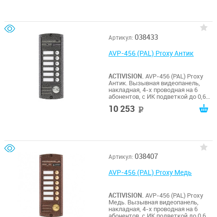
155х70х20 мм.
038433
Артикул:
AVP-456 (PAL) Proxy Антик
ACTIVISION.
AVP-456 (PAL) Proxy
Антик. Вызывная видеопанель,
накладная, 4-х проводная на 6
абонентов, с ИК подветкой до 0,6м,
матрица 1/3", 1000 ТВл, 12В, угол
10 253
руб
обзора 75 (гор.) 55 (верт.). Рабочий
диапазон t -50…+50. Габариты
185х70х20 мм. Встроенный Proxy
считыватель.
038407
Артикул:
AVP-456 (PAL) Proxy Медь
ACTIVISION.
AVP-456 (PAL) Proxy
Медь. Вызывная видеопанель,
накладная, 4-х проводная на 6
абонентов, с ИК подветкой до 0,6м,