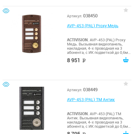
038450
Артикул:
AVP-453 (PAL) Proxy Медь
ACTIVISION.
AVP-453 (PAL) Proxy
Медь. Вызывная видеопанель,
накладная, 4-х проводная на 3
абонента, с ИК подветкой до 0,6м,
матрица 1/3", 1000 ТВл, 12В, угол
8 951
руб
обзора 75 (гор.) 55 (верт.). Рабочий
диапазон t -50…+50. Габариты
140х70х20 мм. Встроенный Proxy
считыватель.
038449
Артикул:
AVP-453 (PAL) TM Антик
ACTIVISION.
AVP-453 (PAL) TM
Антик. Вызывная видеопанель,
накладная, 4-х проводная на 3
абонента, с ИК подветкой до 0,6м,
матрица 1/3", 1000 ТВл, 12В, угол
8 705