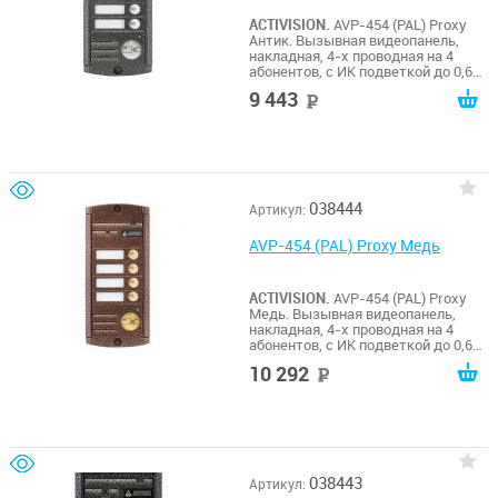
ACTIVISION.
AVP-454 (PAL) Proxy
Антик. Вызывная видеопанель,
накладная, 4-х проводная на 4
абонентов, с ИК подветкой до 0,6м,
матрица 1/3", 1000 ТВл, 12В, угол
9 443
руб
обзора 75 (гор.) 55 (верт.). Рабочий
диапазон t -50…+50. Габариты
155х70х20 мм. Встроенный Proxy
считыватель.
038444
Артикул:
AVP-454 (PAL) Proxy Медь
ACTIVISION.
AVP-454 (PAL) Proxy
Медь. Вызывная видеопанель,
накладная, 4-х проводная на 4
абонентов, с ИК подветкой до 0,6м,
матрица 1/3", 1000 ТВл, 12В, угол
10 292
руб
обзора 75 (гор.) 55 (верт.). Рабочий
диапазон t -50…+50. Габариты
155х70х20 мм. Встроенный Proxy
считыватель.
038443
Артикул: