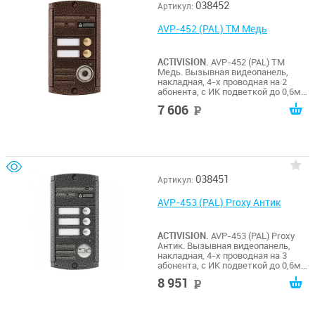
038452
Артикул:
AVP-452 (PAL) ТМ Медь
ACTIVISION.
AVP-452 (PAL) ТМ
Медь. Вызывная видеопанель,
накладная, 4-х проводная на 2
абонента, с ИК подветкой до 0,6м,
матрица 1/3", 1000 ТВл, 12В, угол
7 606
руб
обзора 75 (гор.) 55 (верт.). Рабочий
диапазон t -50…+50. Габариты
125х70х20 мм. Встроенный Touch
Memory считыватель.
038451
Артикул:
AVP-453 (PAL) Proxy Антик
ACTIVISION.
AVP-453 (PAL) Proxy
Антик. Вызывная видеопанель,
накладная, 4-х проводная на 3
абонента, с ИК подветкой до 0,6м,
матрица 1/3", 1000 ТВл, 12В, угол
8 951
руб
обзора 75 (гор.) 55 (верт.). Рабочий
диапазон t -50…+50. Габариты
140х70х20 мм. Встроенный Proxy
считыватель.