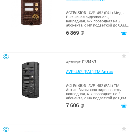
ACTIVISION.
AVP-452 (PAL) Медь.
Вызывная видеопанель,
накладная, 4-х проводная на 2
абонента, с ИК подветкой до 0,6м,
матрица 1/3", 1000 ТВл, 12В, угол
6 869
руб
обзора 75 (гор.) 55 (верт.). Рабочий
диапазон t -50…+50. Габариты
125х70х20 мм.
038453
Артикул:
AVP-452 (PAL) ТМ Антик
ACTIVISION.
AVP-452 (PAL) ТМ
Антик. Вызывная видеопанель,
накладная, 4-х проводная на 2
абонента, с ИК подветкой до 0,6м,
матрица 1/3", 1000 ТВл, 12В, угол
7 606
руб
обзора 75 (гор.) 55 (верт.). Рабочий
диапазон t -50…+50. Габариты
125х70х20 мм. Встроенный Touch
Memory считыватель.