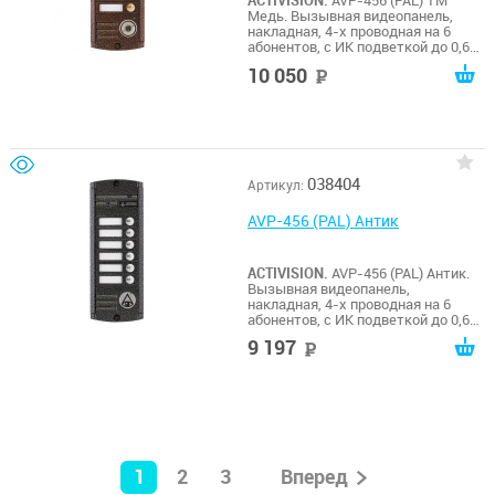
ACTIVISION.
AVP-456 (PAL) TM
Медь. Вызывная видеопанель,
накладная, 4-х проводная на 6
абонентов, с ИК подветкой до 0,6м,
матрица 1/3", 1000 ТВл, 12В, угол
10 050
руб
обзора 75 (гор.) 55 (верт.). Рабочий
диапазон t -50…+50. Габариты
185х70х20 мм. Встроенный Touch
Memory считыватель.
038404
Артикул:
AVP-456 (PAL) Антик
ACTIVISION.
AVP-456 (PAL) Антик.
Вызывная видеопанель,
накладная, 4-х проводная на 6
абонентов, с ИК подветкой до 0,6м,
матрица 1/3", 1000 ТВл, 12В, угол
9 197
руб
обзора 75 (гор.) 55 (верт.). Рабочий
диапазон t -50…+50. Габариты
185х70х20 мм.
1
2
3
Вперед