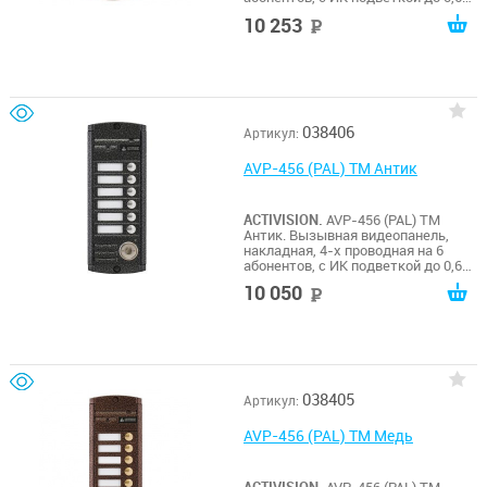
матрица 1/3", 1000 ТВл, 12В, угол
10 253
руб
обзора 75 (гор.) 55 (верт.). Рабочий
диапазон t -50…+50. Габариты
185х70х20 мм. Встроенный Proxy
считыватель.
038406
Артикул:
AVP-456 (PAL) TM Антик
ACTIVISION.
AVP-456 (PAL) TM
Антик. Вызывная видеопанель,
накладная, 4-х проводная на 6
абонентов, с ИК подветкой до 0,6м,
матрица 1/3", 1000 ТВл, 12В, угол
10 050
руб
обзора 75 (гор.) 55 (верт.). Рабочий
диапазон t -50…+50. Габариты
185х70х20 мм. Встроенный Touch
Memory считыватель.
038405
Артикул:
AVP-456 (PAL) TM Медь