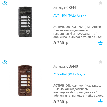
038441
Артикул:
AVP-454 (PAL) Антик
ACTIVISION.
AVP-454 (PAL) Антик.
Вызывная видеопанель,
накладная, 4-х проводная на 4
абонента, с ИК подветкой до 0,6м,
матрица 1/3", 1000 ТВл, 12В, угол
8 330
руб
обзора 75 (гор.) 55 (верт.). Рабочий
диапазон t -50…+50. Габариты
155х70х20 мм.
038440
Артикул:
AVP-454 (PAL) Медь
ACTIVISION.
AVP-454 (PAL) Медь.
Вызывная видеопанель,
накладная, 4-х проводная на 4
абонента, с ИК подветкой до 0,6м,
матрица 1/3", 1000 ТВл, 12В, угол
8 330
руб
обзора 75 (гор.) 55 (верт.). Рабочий
диапазон t -50…+50. Габариты