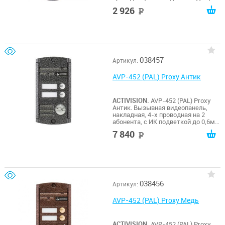
матрица 1/3", 800 ТВл, 12В, угол
2 926
руб
обзора 75 (гор.) 55 (верт.). Рабочий
диапазон t -40…+55. Комплектация
с угловым кронштейном. Габариты
122х40х24 мм.
038457
Артикул:
AVP-452 (PAL) Proxy Антик
ACTIVISION.
AVP-452 (PAL) Proxy
Антик. Вызывная видеопанель,
накладная, 4-х проводная на 2
абонента, с ИК подветкой до 0,6м,
матрица 1/3", 1000 ТВл, 12В, угол
7 840
руб
обзора 75 (гор.) 55 (верт.). Рабочий
диапазон t -50…+50. Габариты
125х70х20 мм. Встроенный Proxy
считыватель.
038456
Артикул:
AVP-452 (PAL) Proxy Медь
ACTIVISION.
AVP-452 (PAL) Proxy