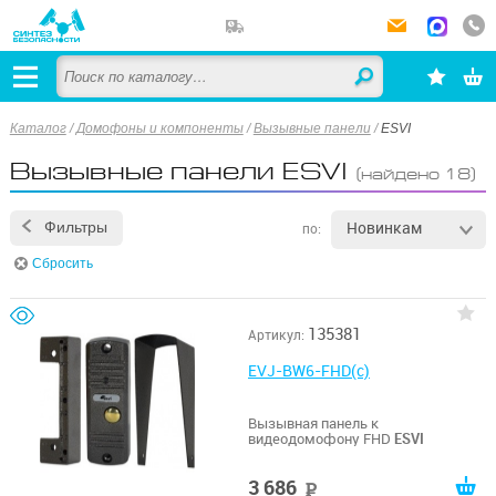
Каталог
/
Домофоны и компоненты
/
Вызывные панели
/
ESVI
Вызывные панели ESVI
(найдено 18)
Новинкам
Фильтры
по:
Сбросить
135381
Артикул:
EVJ-BW6-FHD(c)
Вызывная панель к
видеодомофону FHD
ESVI
3 686
руб