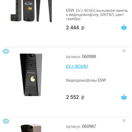
ESVI.
EVJ-BC6(s) вызывная панель
к видеодомофону, 600ТВЛ, цвет
серебро
2 444
руб
060988
Артикул:
EVJ-BC6(b)
Видеодомофоны
ESVI
2 552
руб
060987
Артикул: