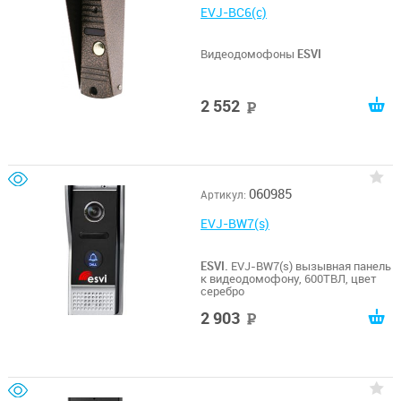
EVJ-BC6(c)
Видеодомофоны
ESVI
2 552
руб
060985
Артикул:
EVJ-BW7(s)
ESVI.
EVJ-BW7(s) вызывная панель
к видеодомофону, 600ТВЛ, цвет
серебро
2 903
руб