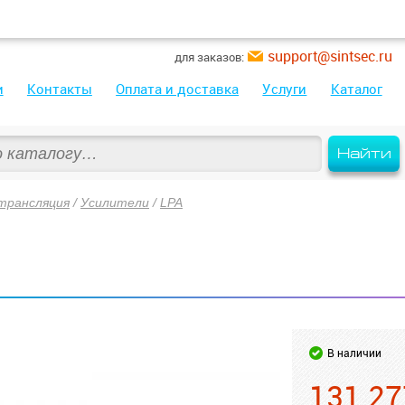
support@sintsec.ru
для заказов:
и
Контакты
Оплата и доставка
Услуги
Каталог
Найти
трансляция
/
Усилители
/
LPA
В наличии
131 27