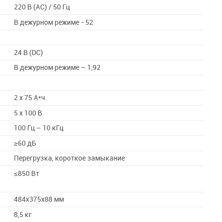
220 В (AC) / 50 Гц
В дежурном режиме - 52
24 В (DC)
В дежурном режиме – 1,92
2 х 75 А*ч
5 x 100 В
100 Гц – 10 кГц
≥60 дБ
Перегрузка, короткое замыкание
≤850 Вт
484х375х88 мм
8,5 кг