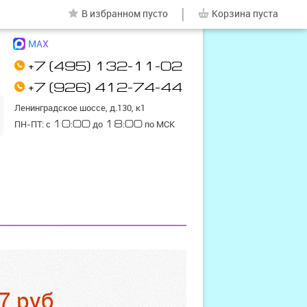
|
В избранном
пусто
Корзина
пуста
MAX
+7 (495) 132-11-02
+7 (926) 412-74-44
Ленинградское шоссе, д.130, к1
ПН-ПТ: с
10:00
до
18:00
по МСК
7
руб