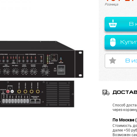
Розница
В 
Купи
В и
ДОСТА
Способ доста
через корзину
По Москве (
Стоимость до
далее +50 ру
Возможен са