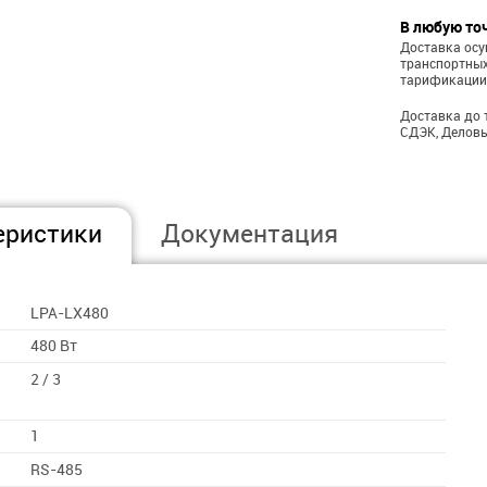
В любую то
Доставка ос
транспортных
тарификации
Доставка до 
СДЭК, Деловы
еристики
Документация
LPA-LX480
480 Вт
2 / 3
1
RS-485