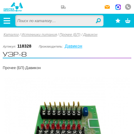
Каталог
/
Источники питания
/
Прочее (БП)
/
Давикон
Давикон
118328
Артикул:
Производитель:
УЗР-8
Прочее (БП) Давикон