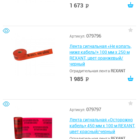
1 673
руб
079796
Артикул:
Лента сигнальная «Не копать,
ниже кабель!» 100 мм х 250 м
REXANT, цвет оранжевый/
черный
Оградительная лента
REXANT
1 985
руб
079797
Артикул:
Лента сигнальная «Осторожно
кабель» 450 мм х 100 м REXANT,
цвет красный/черный
Оградительная лента
REXANT