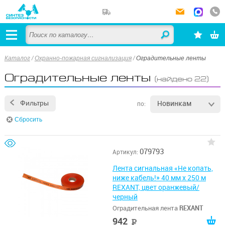
Каталог
/
Охранно-пожарная сигнализация
/
Оградительные ленты
Оградительные ленты
(найдено 22)
Новинкам
Фильтры
по:
Сбросить
079793
Артикул:
Лента сигнальная «Не копать,
ниже кабель!» 40 мм х 250 м
REXANT, цвет оранжевый/
черный
Оградительная лента
REXANT
942
руб