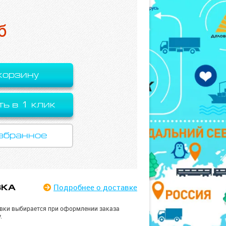
б
корзину
ть в 1 клик
збранное
Подробнее
о доставке
ВКА
вки выбирается при оформлении заказа
.