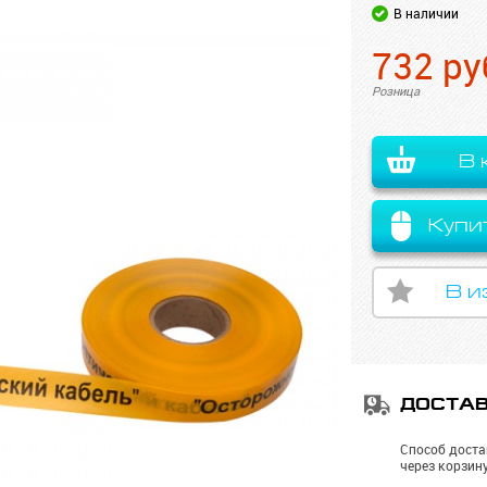
В наличии
732
ру
Розница
В 
Купи
В и
ДОСТА
Способ доста
через корзину