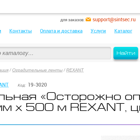
support@sintsec.ru
для заказов:
и
Контакты
Оплата и доставка
Услуги
Каталог
Найти
ация
/
Оградительные ленты
/
REXANT
ANT
19-3020
Код:
льная «Осторожно о
мм х 500 м REXANT, 