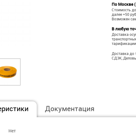
По Москве (
Стоимость до
далее +50 ру
Возможен са
В любую то
Доставка ос
транспортных
тарификации
Доставка до 
СДЭК, Деловы
еристики
Документация
Нет