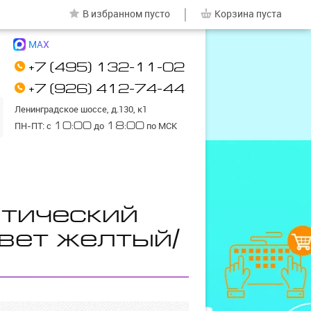
|
В избранном
пусто
Корзина
пуста
MAX
+7 (495) 132-11-02
+7 (926) 412-74-44
Ленинградское шоссе, д.130, к1
ПН-ПТ: с
10:00
до
18:00
по МСК
птический
цвет желтый/