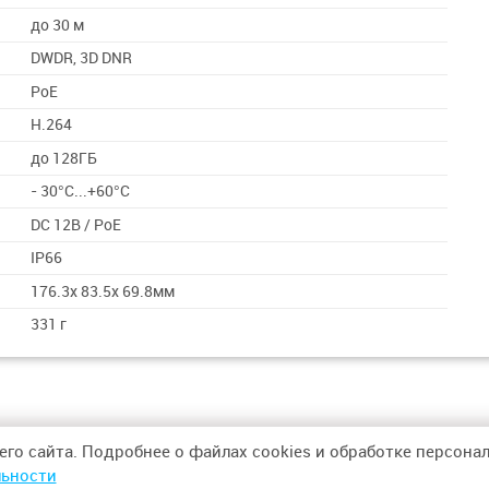
до 30 м
DWDR, 3D DNR
PoE
H.264
до 128ГБ
- 30°С...+60°С
DC 12В / PoE
IP66
176.3x 83.5x 69.8мм
331 г
его сайта. Подробнее о файлах cookies и обработке персон
ьности