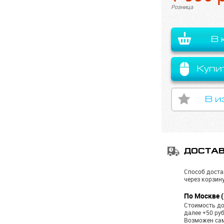
Розница
В 
Купи
В и
ДОСТА
Способ доста
через корзину
По Москве (
Стоимость до
далее +50 ру
Возможен са