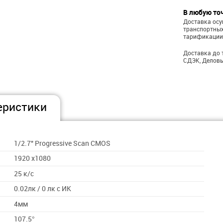
В любую то
Доставка ос
транспортных
тарификации
Доставка до 
СДЭК, Деловы
еристики
1/2.7" Progressive Scan CMOS
1920 х1080
25 к/с
0.02лк / 0 лк с ИК
4мм
107.5°