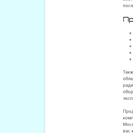
пося
Пр
Такж
обла
ради
обор
эксп
Прод
комп
Моск
вас 