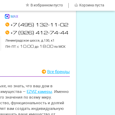
|
В избранном
пусто
Корзина
пуста
MAX
+7 (495) 132-11-02
+7 (926) 412-74-44
Ленинградское шоссе, д.130, к1
ПН-ПТ: с
10:00
до
18:00
по МСК
Все бренды
е, но знать, что ваш дом в
ы имущества —
EZVIZ камеры
. Именно
го значения по всему миру.
ество, функциональность и долгий
олят вам создать индивидуальную
 защищать ваше имущество от