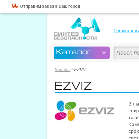
Отправим
заказ
в Ваш город
О компани
Каталог
Бренды
/
EZVIZ
EZVIZ
В ны
сохр
таки
Комп
срок
сист