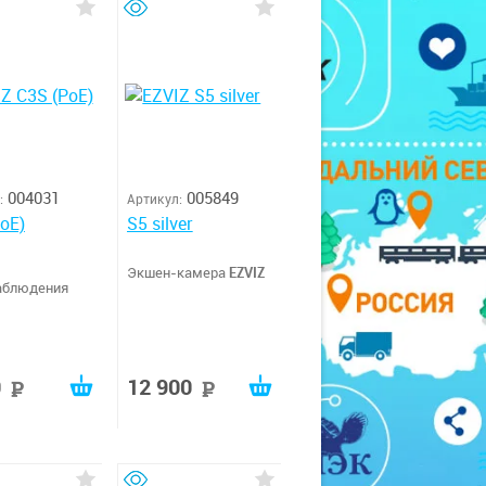
004031
005849
:
Артикул:
oE)
S5 silver
Экшен-камера
EZVIZ
аблюдения
0
12 900
руб
руб