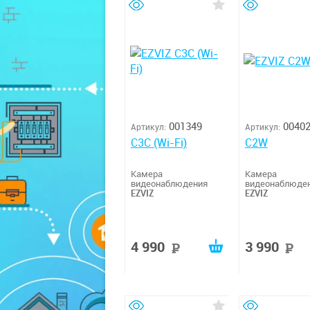
001349
0040
Артикул:
Артикул:
C3C (Wi-Fi)
C2W
Камера
Камера
видеонаблюдения
видеонаблюде
EZVIZ
EZVIZ
4 990
3 990
руб