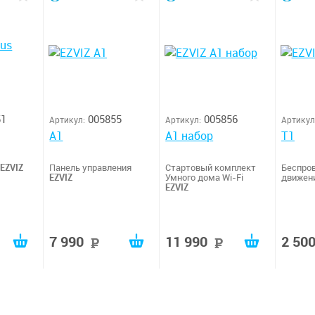
51
005855
005856
Артикул:
Артикул:
Артикул
A1
A1 набор
T1
EZVIZ
Панель управления
Стартовый комплект
Беспро
EZVIZ
Умного дома Wi-Fi
движен
EZVIZ
7 990
11 990
2 50
руб
руб
руб