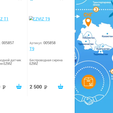
005857
005858
:
Артикул:
T9
водной датчик
Беспроводная сирена
ия
EZVIZ
EZVIZ
0
2 500
руб
руб