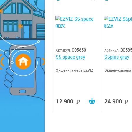
005850
0058
Артикул:
Артикул:
S5 space grey
S5plus gray
Экшен-камера
EZVIZ
Экшен-камера
12 900
24 900
руб