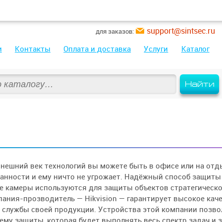
support@sintsec.ru
для заказов:
и
Контакты
Оплата и доставка
Услуги
Каталог
Найти
нешний век технологий вы можете быть в офисе или на отдых
анности и ему ничто не угрожает. Надёжный способ защит
е камеры используются для защиты объектов стратегическо
ания-прозводитель — Hikvision — гарантирует высокое кач
 службы своей продукции. Устройства этой компании позв
ему защиты, которая будет выполнять весь спектр задач и