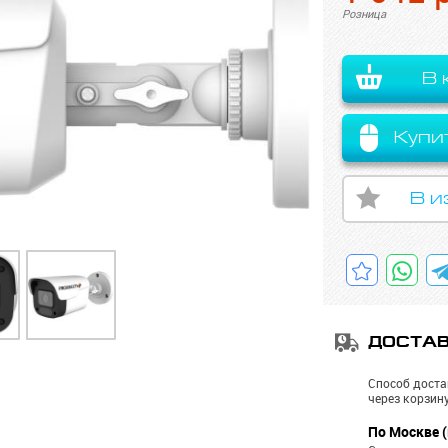
Розница
В 
Купи
В и
ДОСТА
Способ доста
через корзину
По Москве (