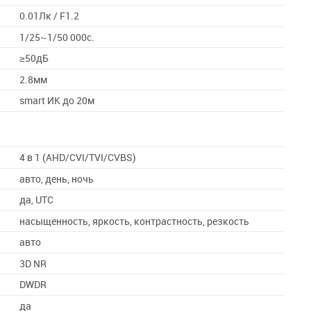
0.01Лк / F1.2
1/25~1/50 000с.
≥50дБ
2.8мм
smart ИК до 20м
4 в 1 (AHD/CVI/TVI/CVBS)
авто, день, ночь
да, UTC
насыщенность, яркость, контрастность, резкость
авто
3D NR
DWDR
да