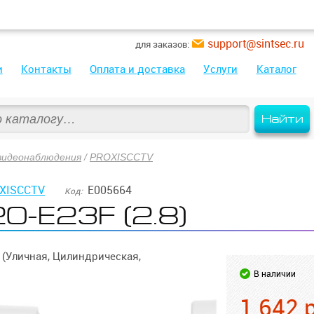
support@sintsec.ru
для заказов:
и
Контакты
Оплата и доставка
Услуги
Каталог
Найти
видеонаблюдения
/
PROXISCCTV
XISCCTV
E005664
Код:
-E23F (2.8)
(Уличная, Цилиндрическая,
В наличии
1 642