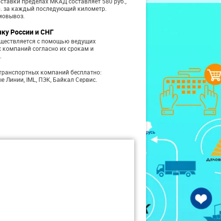
ставки пределах МКАД составляет 580 руб.,
б. за каждый последующий километр.
мовывоз.
чку России и СНГ
уществляется с помощью ведущих
 компаний согласно их срокам и
.
транспортных компаний бесплатно:
е Линии, IML, ПЭК, Байкал Сервис.