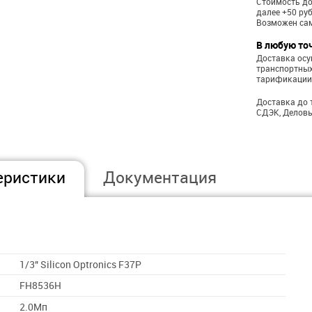
Стоимость до
далее +50 ру
Возможен са
В любую то
Доставка ос
транспортных
тарификации
Доставка до 
СДЭК, Деловы
еристики
Документация
1/3" Silicon Optronics F37P
FH8536H
2.0Мп