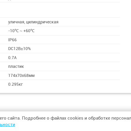
уличная, цилиндрическая
-10℃ ~ +60℃
IP66
DC12В±10%
0.7А
пластик
174х70x68мм
0.295кг
его сайта. Подробнее о файлах cookies и обработке персон
ьности