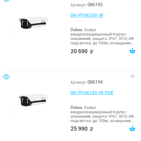
086195
Артикул:
DH-PFH610V-IR
Dahua.
Кожух
вандалозащищенный Корпус:
алюминий; защита: IP67, IK10; ИК
подсветка: до 100м; оснащение:
обогреватель, кулер, RS485;
20 690
руб
питание: AC 24В, 5А; эксплуатация:
-40º~+60ºC;
086194
Артикул:
DH-PFH610V-IR-POE
Dahua.
Кожух
вандалозащищенный Корпус:
алюминий; защита: IP67, IK10; ИК
подсветка: до 100м; оснащение:
обогреватель, кулер, RS485;
25 990
руб
питание: PoE+; эксплуатация:
-40º~+60ºC;