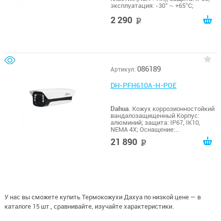
эксплуатация: -30° ~ +65°C;
2 290
руб
086189
Артикул:
DH-PFH610A-H-POE
Dahua.
Кожух коррозионностойкий
вандалозащищенный Корпус:
алюминий; защита: IP67, IK10,
NEMA 4X; Оснащение:
обогреватель, кулер; питание:
21 890
руб
PoE+; эксплуатация: -40º~+60ºC;
У нас вы сможете купить Термокожухи Дахуа по низкой цене — в
каталоге 15 шт., сравнивайте, изучайте характеристики.