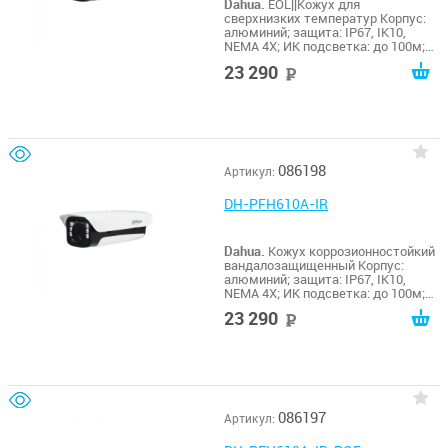
Dahua.
EOL||Кожух для
сверхнизких температур Корпус:
алюминий; защита: IP67, IK10,
NEMA 4X; ИК подсветка: до 100м;
оснащение: обогреватель; питание:
23 290
руб
AC 220В / AC110В; эксплуатация:
-65º~+55ºC;
086198
Артикул:
DH-PFH610A-IR
Dahua.
Кожух коррозионностойкий
вандалозащищенный Корпус:
алюминий; защита: IP67, IK10,
NEMA 4X; ИК подсветка: до 100м;
оснащение: обогреватель, кулер,
23 290
руб
RS485; питание: AC 24В, 5А;
эксплуатация: -40º~+60ºC;
086197
Артикул: