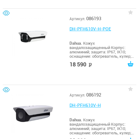
086193
Артикул:
DH-PFH610V-H-POE
Dahua.
Кожух
вандалозащищенный Корпус:
алюминий; защита: IP67, IK10;
оснащение: обогреватель, кулер;
питание: PoE+; эксплуатация:
18 590
руб
-40º~+60ºC;
086192
Артикул:
DH-PFH610V-H
Dahua.
Кожух
вандалозащищенный Корпус:
алюминий; защита: IP67, IK10;
оснащение: обогреватель, кулер;
питание: АС 24В, 3А; эксплуатация: