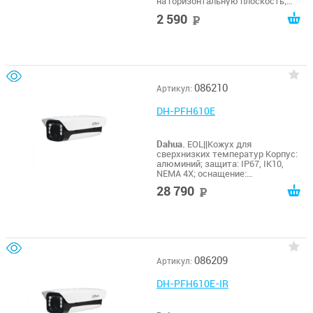
на горизонтальную плоскость;
нагрузка: до 3кг;
2 590
руб
086210
Артикул:
DH-PFH610E
Dahua.
EOL||Кожух для
сверхнизких температур Корпус:
алюминий; защита: IP67, IK10,
NEMA 4X; оснащение:
обогреватель; питание: AC 220В /
28 790
руб
AC110В; эксплуатация: -65º~+55ºC;
086209
Артикул:
DH-PFH610E-IR