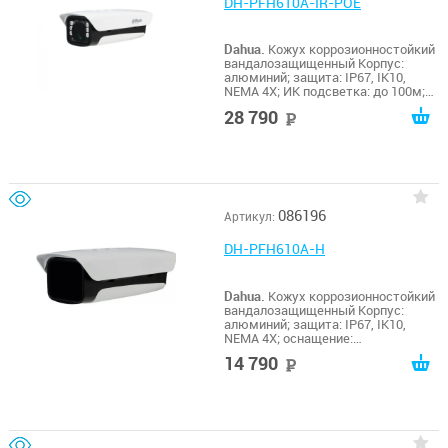
DH-PFH610A-IR-POE
Dahua.
Кожух коррозионностойкий
вандалозащищенный Корпус:
алюминий; защита: IP67, IK10,
NEMA 4X; ИК подсветка: до 100м;
оснащение: обогреватель, кулер,
28 790
руб
RS485; питание: PoE+;
эксплуатация: -40º~+60ºC;
086196
Артикул:
DH-PFH610A-H
Dahua.
Кожух коррозионностойкий
вандалозащищенный Корпус:
алюминий; защита: IP67, IK10,
NEMA 4X; оснащение:
обогреватель, кулер; питание: AC
14 790
руб
24В, 3А; эксплуатация: -40º~+60ºC;