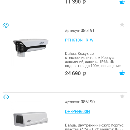
11 390
руб
-40º~+60ºC;
086191
Артикул:
PFH610N-IR-W
Dahua.
Кожух со
стеклоочистителем Корпус:
алюминий; защита: IP66; ИК
подсветка: до 100м; оснащение:
стеклоочиститель, обогреватель,
24 690
руб
RS485; питание: АС 24В, 5А;
эксплуатация: -40º~+60ºC;
086190
Артикул:
DH-PFH600N
Dahua.
Внутренний кожух Корпус:
пластик (АСА + ПК); защита: IP66;