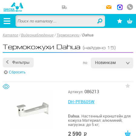
Каталог
/
Видеонаблюдение
/
Термокожухи
/
Dahua
Термокожухи Dahua
(найдено 15)
Новинкам
Фильтры
по:
Сбросить
086213
Артикул:
DH-PFB605W
Dahua.
Настенный кронштейн для
кожуха Материал: алюминий;
нагрузка: до 5 кг;
2 590
руб