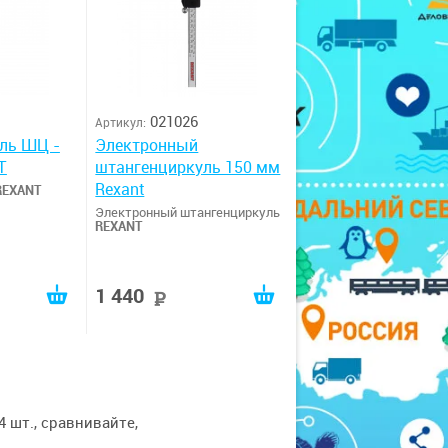
021026
Артикул:
ль ШЦ -
Электронный
T
штангенциркуль 150 мм
Rexant
REXANT
Электронный штангенциркуль
REXANT
1 440
уб
руб
 шт., сравнивайте,