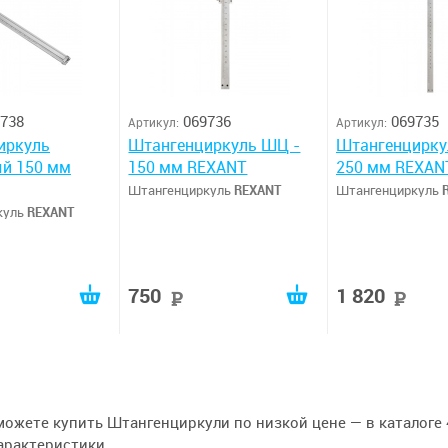
738
069736
069735
Артикул:
Артикул:
иркуль
Штангенциркуль ШЦ -
Штангенцирку
ый 150 мм
150 мм REXANT
250 мм REXAN
Штангенциркуль
REXANT
Штангенциркуль
куль
REXANT
750
1 820
руб
руб
р
можете купить Штангенциркули по низкой цене — в каталоге 4
арактеристики.