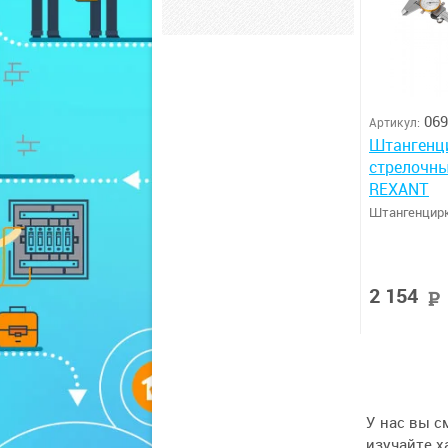
069
Артикул:
Штангенц
стрелочн
REXANT
Штангенцир
2 154
У нас вы с
изучайте х