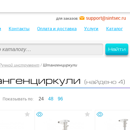
support@sintsec.ru
для заказов:
и
Контакты
Оплата и доставка
Услуги
Каталог
Найти
Ручной инструмент
/
Штангенциркули
нгенциркули
(найдено 4)
Показывать
по:
24
48
96