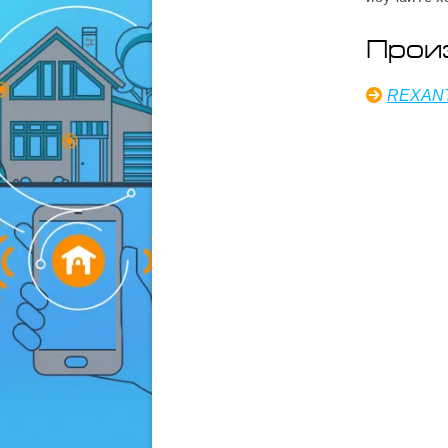
Прои
REXAN