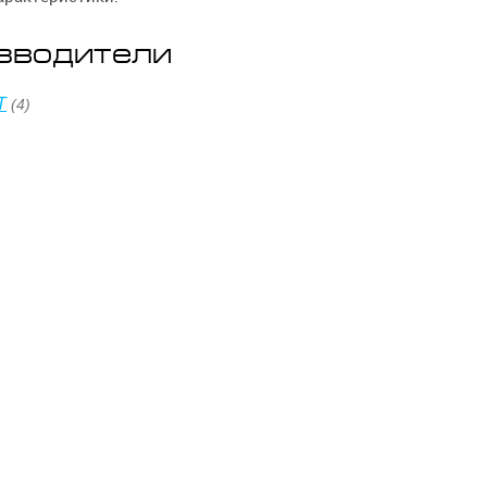
зводители
T
(4)