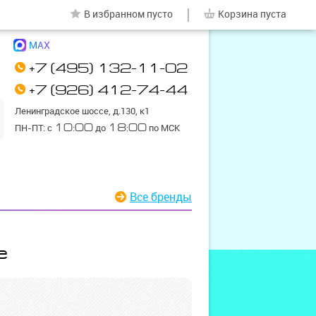
|
В избранном
пусто
Корзина
пуста
MAX
+7 (495) 132-11-02
+7 (926) 412-74-44
Ленинградское шоссе, д.130, к1
ПН-ПТ: с
10:00
до
18:00
по МСК
Все бренды
е