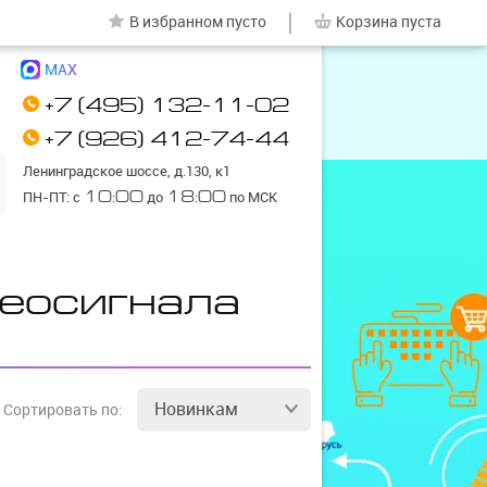
|
В избранном
пусто
Корзина
пуста
MAX
+7 (495) 132-11-02
+7 (926) 412-74-44
Ленинградское шоссе, д.130, к1
ПН-ПТ: с
10:00
до
18:00
по МСК
еосигнала
Новинкам
Сортировать
по: