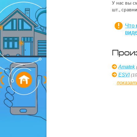
У нас вы с
шт., сравн
Что 
вид
Прои
Amatek
ESVI
(10
показат