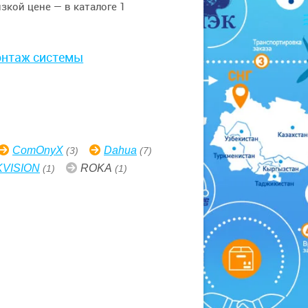
кой цене — в каталоге 1
монтаж системы
ComOnyX
Dahua
(3)
(7)
KVISION
ROKA
(1)
(1)