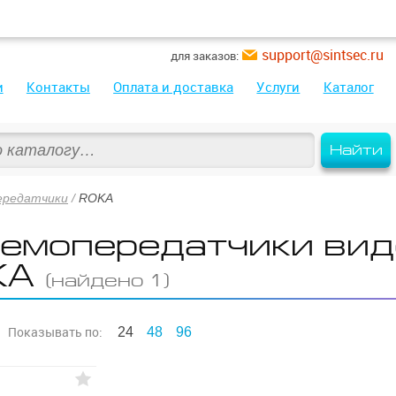
support@sintsec.ru
для заказов:
и
Контакты
Оплата и доставка
Услуги
Каталог
Найти
ередатчики
/
ROKA
емопередатчики вид
KA
(найдено 1)
Показывать
по:
24
48
96