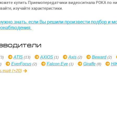
можете купить Приемопередатчики видеосигнала РОКА по низ
ивайте, изучайте характеристики.
нужно знать, если Вы решили произвести подбор и 
еонаблюдения.
зводители
ATIS
AXIOS
Axis
Beward
(3)
(13)
(1)
(2)
(2)
EverFocus
Falcon Eye
Giraffe
HI
)
(2)
(1)
(8)
ь
ещё
(+20)