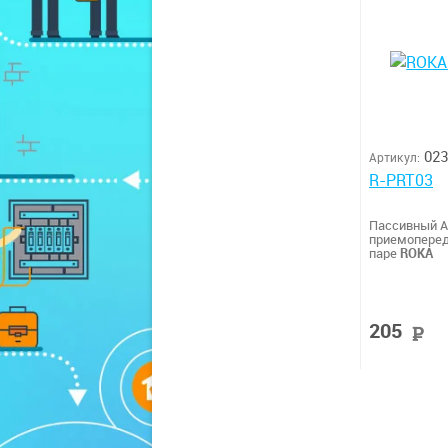
023
Артикул:
R-PRT03
Пассивный A
приемоперед
паре
ROKA
205