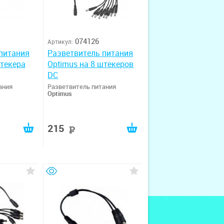
074126
Артикул:
питания
Разветвитель питания
штекера
Optimus на 8 штекеров
DC
ания
Разветвитель питания
Optimus
215
руб