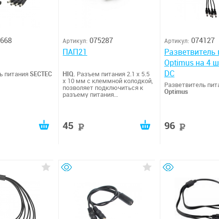
668
075287
074127
Артикул:
Артикул:
ПАП21
Разветвитель 
Optimus на 4 
DC
ь питания
SECTEC
HIQ.
Разъем питания 2.1 х 5.5
x 10 мм с клеммной колодкой,
Разветвитель пит
позволяет подключиться к
Optimus
разъему питания
видеокамеры DC
45
96
руб
руб
руб