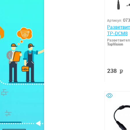
073
Артикул:
Разветвит
TP-DCM8
Разветвител
TopVision
238