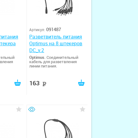
091487
Артикул:
питания
Разветвитель питания
штекера
Optimus на 8 штекеров
DC_v.2
тельный
Optimus.
Соединительный
твления
кабель для разветвления
линии питания.
163
руб