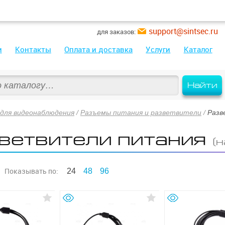
support@sintsec.ru
для заказов:
и
Контакты
Оплата и доставка
Услуги
Каталог
Найти
для видеонаблюдения
/
Разъемы питания и разветвители
/
Разв
ветвители питания
(
Показывать
по:
24
48
96