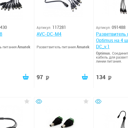
430
117281
091488
Артикул:
Артикул:
8
AVC-DC-M4
Разветвитель 
Optimus на 4 
DC_v.1
ь питания
Amatek
Разветвитель питания
Amatek
Optimus.
Соедини
кабель для разве
линии питания.
97
134
руб
руб
руб