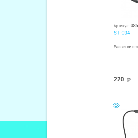
085
Артикул:
ST-C04
Разветвител
220