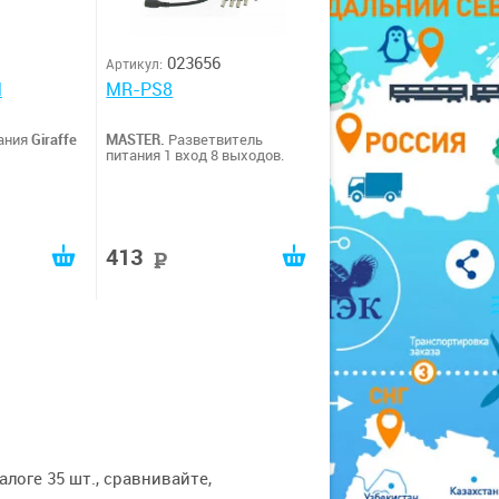
023656
Артикул:
M
MR-PS8
ания
Giraffe
MASTER.
Разветвитель
питания 1 вход 8 выходов.
413
руб
логе 35 шт., сравнивайте,