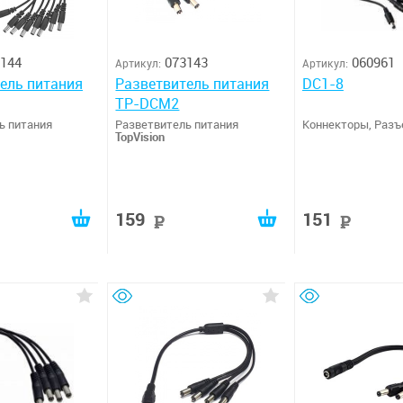
144
073143
060961
Артикул:
Артикул:
ель питания
Разветвитель питания
DC1-8
TP-DCM2
ь питания
Разветвитель питания
Коннекторы, Раз
TopVision
159
151
руб
руб
руб