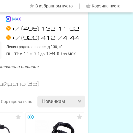
|
В избранном
пусто
Корзина
пуста
MAX
+7 (495) 132-11-02
+7 (926) 412-74-44
Ленинградское шоссе, д.130, к1
ПН-ПТ: с
10:00
до
18:00
по МСК
етвители питания
найдено 35)
Новинкам
Сортировать
по: