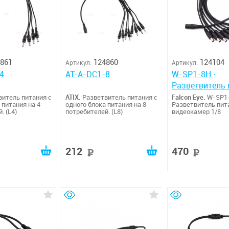
861
124860
124104
Артикул:
Артикул:
4
AT-A-DC1-8
W-SP1-8H ∙
Разветвитель 
итель питания с
ATIX.
Разветвитель питания с
Falcon Eye.
W-SP1-
 питания на 4
одного блока питания на 8
Разветвитель пит
. (L4)
потребителей. (L8)
видеокамер 1/8
212
470
руб
руб
руб