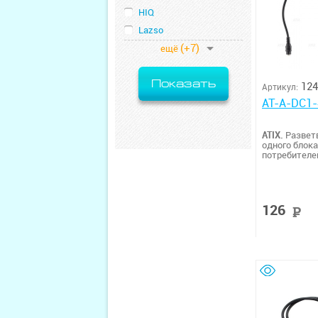
HIQ
Lazso
(+7)
ещё
Показать
124
Артикул:
AT-A-DC1-
ATIX.
Разветв
одного блока
потребителей
126