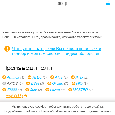
30
руб
У нас вы сможете купить Разъемы питания Аксиос по низкой
цене — в каталоге 1 шт., сравнивайте, изучайте характеристики.
Что нужно знать, если Вы решили произвести
подбор и монтаж системы видеонаблюдения.
Производители
Amatek
ATEC
ATIS
ATIX
(4)
(1)
(2)
(2)
AXIOS
ESVI
Giraffe
HIQ
(1)
(3)
(7)
(1)
J2000
Just
Lazso
MASTER
(4)
(2)
(9)
(1)
ещё
(+13)
Мы используем cookies чтобы улучшить работу нашего сайта.
Подробнее о файлах cookies и обработке персональных данных можно