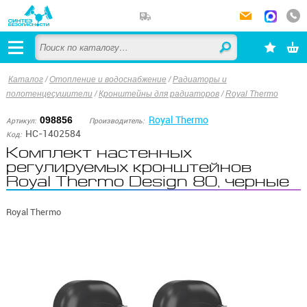
Каталог
/
Отопление и водоснабжение
/
Радиаторы и
полотенцесушители
/
Кронштейны для радиаторов
/
Royal Thermo
Royal Thermo
098856
Артикул:
Производитель:
НС-1402584
Код:
Комплект настенных
регулируемых кронштейнов
Royal Thermo Design 80, черные
Royal Thermo