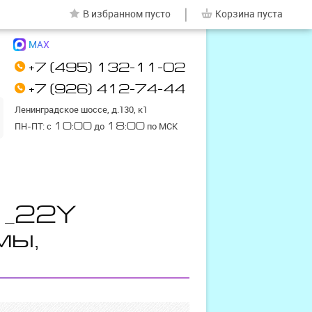
|
В избранном
пусто
Корзина
пуста
MAX
+7 (495) 132-11-02
+7 (926) 412-74-44
Ленинградское шоссе, д.130, к1
ПН-ПТ: с
10:00
до
18:00
по МСК
1_22Y
мы,