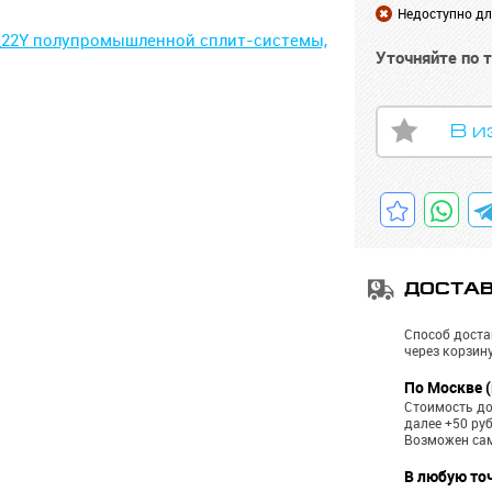
Недоступно для
Уточняйте по 
В и
ДОСТА
Способ доста
через корзину
По Москве (
Стоимость до
далее +50 ру
Возможен са
В любую то