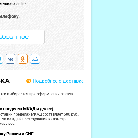
 заказа online.
телефону.
збранное
Подробнее
о доставке
ВКА
вки выбирается при оформлении заказа
.
в пределах МКАД и далее)
ставки пределах МКАД составляет 580 руб.,
б. за каждый последующий километр.
мовывоз.
чку России и СНГ