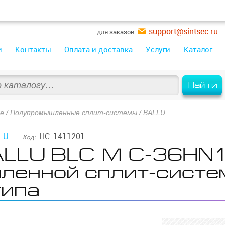
support@sintsec.ru
для заказов:
и
Контакты
Оплата и доставка
Услуги
Каталог
Найти
ие
/
Полупромышленные сплит-системы
/
BALLU
LU
НС-1411201
Код:
ALLU BLC_M_C-36HN
ленной сплит-систе
типа