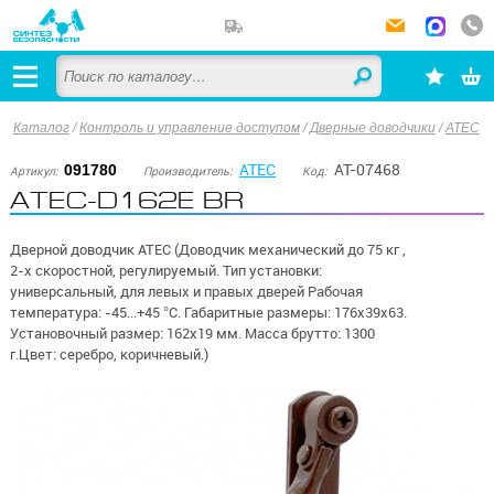
Каталог
/
Контроль и управление доступом
/
Дверные доводчики
/
ATEC
ATEC
AT-07468
091780
Артикул:
Производитель:
Код:
ATEC-D162E BR
Дверной доводчик ATEC (Доводчик механический до 75 кг ,
2-х скоростной, регулируемый. Тип установки:
универсальный, для левых и правых дверей Рабочая
температура: -45...+45 °С. Габаритные размеры: 176х39х63.
Установочный размер: 162х19 мм. Масса брутто: 1300
г.Цвет: серебро, коричневый.)