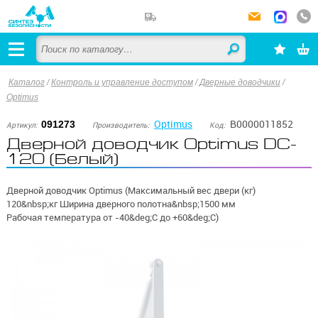
Каталог
/
Контроль и управление доступом
/
Дверные доводчики
/
Optimus
Optimus
В0000011852
091273
Артикул:
Производитель:
Код:
Дверной доводчик Optimus DC-
120 (Белый)
Дверной доводчик Optimus (Максимальный вес двери (кг)
120&nbsp;кг Ширина дверного полотна&nbsp;1500 мм
Рабочая температура от -40&deg;С до +60&deg;С)