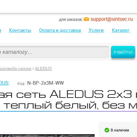
support@sintsec.ru
для заказов:
и
Контакты
Оплата и доставка
Услуги
Каталог
Найти
Гирлянда-сетка
/
ALEDUS
DUS
N-BP-2x3M-WW
Код:
я сеть ALEDUS 2х3 
, теплый белый, без 
В наличии