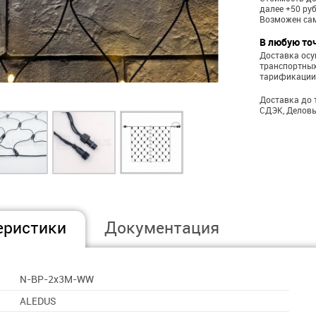
далее +50 ру
Возможен са
В любую то
Доставка ос
транспортных
тарификации
Доставка до 
СДЭК, Деловы
еристики
Документация
N-BP-2x3M-WW
ALEDUS