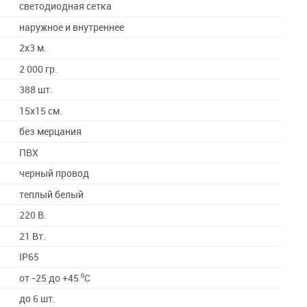
светодиодная сетка
наружное и внутреннее
2x3 м.
2 000 гр.
388 шт.
15х15 см.
без мерцания
ПВХ
черный провод
теплый белый
220 В.
21 Вт.
IP65
от -25 до +45 ⁰С
до 6 шт.