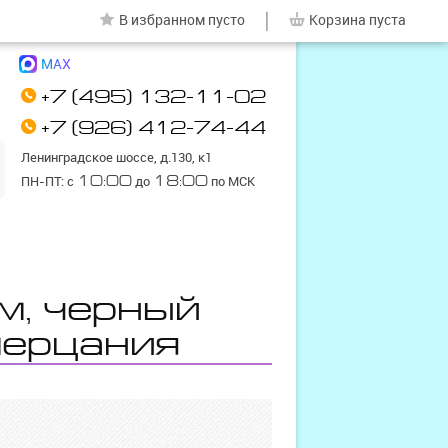
|
В избранном
пусто
Корзина
пуста
MAX
+7 (495) 132-11-02
+7 (926) 412-74-44
Ленинградское шоссе, д.130, к1
ПН-ПТ: с
10:00
до
18:00
по МСК
м, черный
мерцания