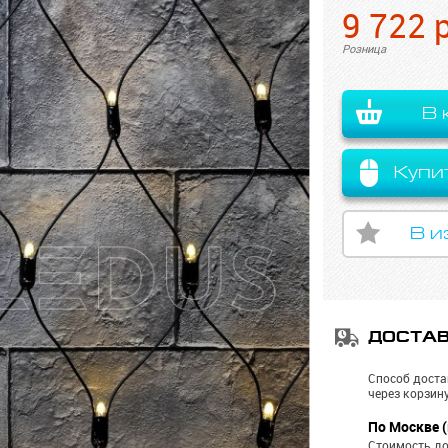
9 722
Розница
В 
Купи
В и
ДОСТА
Способ доста
через корзину
По Москве (
Стоимость до