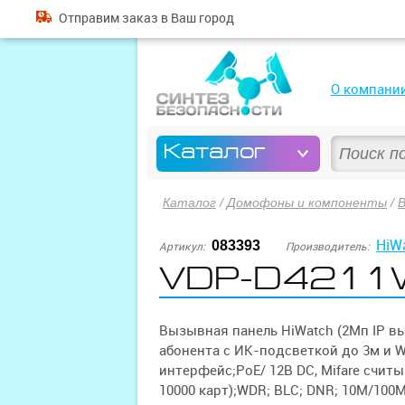
Отправим
заказ
в Ваш город
О компани
Каталог
Каталог
/
Домофоны и компоненты
/
HiW
083393
Артикул:
Производитель:
VDP-D4211W
Вызывная панель HiWatch (2Мп IP в
абонента с ИК-подсветкой до 3м и Wi-
интерфейс;PoE/ 12В DC, Mifare считы
10000 карт);WDR; BLC; DNR; 10M/100M 