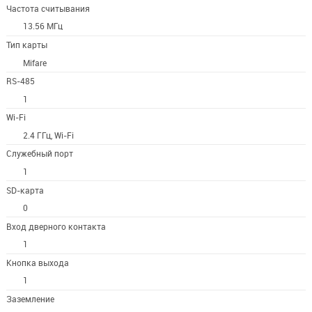
Частота считывания
13.56 МГц
Тип карты
Mifare
RS-485
1
Wi-Fi
2.4 ГГц, Wi-Fi
Служебный порт
1
SD-карта
0
Вход дверного контакта
1
Кнопка выхода
1
Заземление