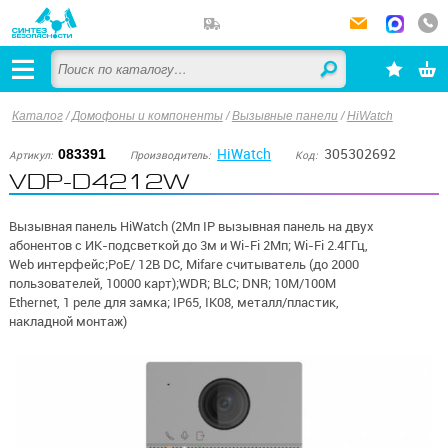
Каталог
/
Домофоны и компоненты
/
Вызывные панели
/
HiWatch
HiWatch
305302692
083391
Артикул:
Производитель:
Код:
VDP-D4212W
Вызывная панель HiWatch (2Мп IP вызывная панель на двух
абонентов с ИК-подсветкой до 3м и Wi-Fi 2Мп; Wi-Fi 2.4ГГц,
Web интерфейс;PoE/ 12В DC, Mifare считыватель (до 2000
пользователей, 10000 карт);WDR; BLC; DNR; 10M/100M
Ethernet, 1 реле для замка; IP65, IK08, металл/пластик,
накладной монтаж)