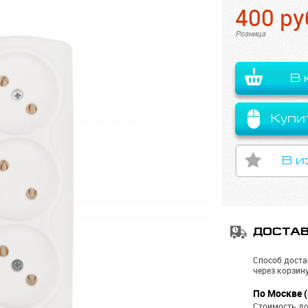
400
ру
Розница
В 
Купи
В и
ДОСТА
Способ доста
через корзину
По Москве (
Стоимость до