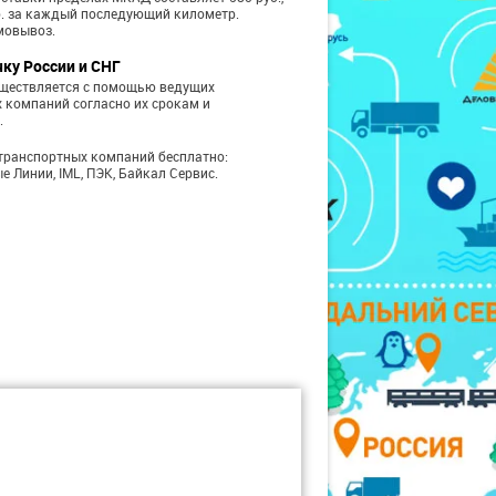
б. за каждый последующий километр.
мовывоз.
чку России и СНГ
уществляется с помощью ведущих
 компаний согласно их срокам и
.
транспортных компаний бесплатно:
е Линии, IML, ПЭК, Байкал Сервис.