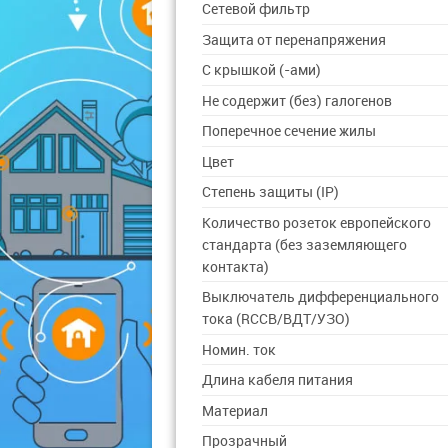
Сетевой фильтр
Защита от перенапряжения
С крышкой (-ами)
Не содержит (без) галогенов
Поперечное сечение жилы
Цвет
Степень защиты (IP)
Количество розеток европейского
стандарта (без заземляющего
контакта)
Выключатель дифференциального
тока (RCCB/ВДТ/УЗО)
Номин. ток
Длина кабеля питания
Материал
Прозрачный