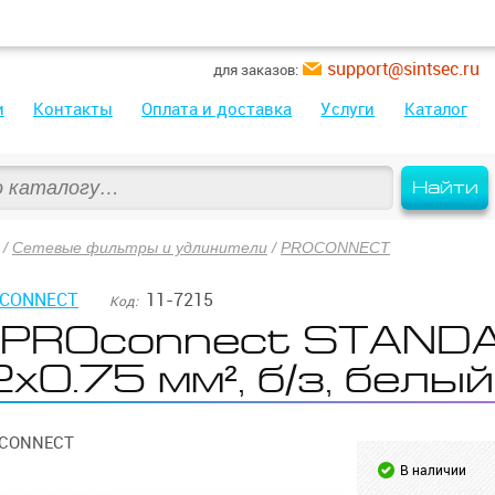
support@sintsec.ru
для заказов:
и
Контакты
Оплата и доставка
Услуги
Каталог
Найти
/
Сетевые фильтры и удлинители
/
PROCONNECT
CONNECT
11-7215
Код:
 PROconnect STAND
2х0.75 мм², б/з, белый
OCONNECT
В наличии