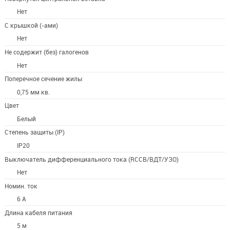
Нет
С крышкой (-ами)
Нет
Не содержит (без) галогенов
Нет
Поперечное сечение жилы
0,75 мм кв.
Цвет
Белый
Степень защиты (IP)
IP20
Выключатель дифференциального тока (RCCB/ВДТ/УЗО)
Нет
Номин. ток
6 А
Длина кабеля питания
5 м