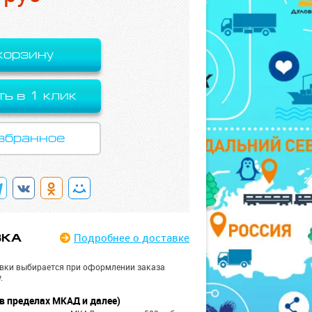
корзину
ть в 1 клик
збранное
Подробнее
о доставке
ВКА
вки выбирается при оформлении заказа
.
в пределах МКАД и далее)