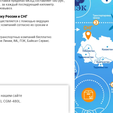
ставки пределах МКАД составляет 580 руб.,
б. за каждый последующий километр.
мовывоз.
чку России и СНГ
уществляется с помощью ведущих
 компаний согласно их срокам и
.
транспортных компаний бесплатно:
е Линии, IML, ПЭК, Байкал Сервис.
 нашем сайте
EL CGM-480L.