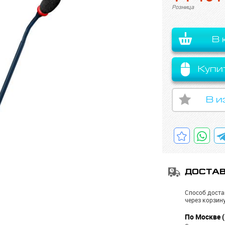
Розница
В 
Купи
В и
ДОСТА
Способ доста
через корзину
По Москве (