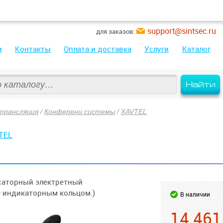
support@sintsec.ru
для заказов:
и
Контакты
Оплата и доставка
Услуги
Каталог
Найти
трансляция
/
Конференц системы
/
XAVTEL
TEL
саторный электретный
D индикаторным кольцом.)
В наличии
14 461