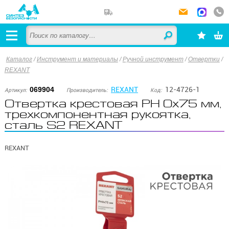
Каталог
/
Инструмент и материалы
/
Ручной инструмент
/
Отвертки
/
REXANT
REXANT
12-4726-1
069904
Артикул:
Производитель:
Код:
Отвертка крестовая PH 0х75 мм,
трехкомпонентная рукоятка,
сталь S2 REXANT
REXANT