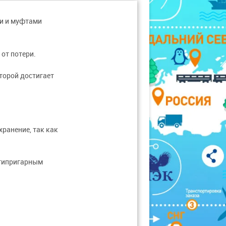
ми и муфтами
от потери.
торой достигает
ранение, так как
нтипригарным