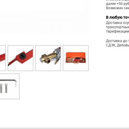
далее +50 ру
Возможен са
В любую то
Доставка ос
транспортных
тарификации
Доставка до 
СДЭК, Деловы