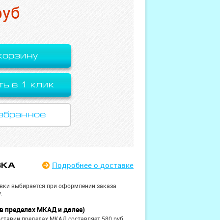
руб
корзину
ть в 1 клик
збранное
Подробнее
о доставке
ВКА
вки выбирается при оформлении заказа
.
в пределах МКАД и далее)
ставки пределах МКАД составляет 580 руб.,