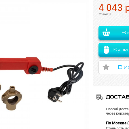
4 043
Розница
В 
Купи
В и
ДОСТА
Способ доста
через корзину
По Москве (
Стоимость до