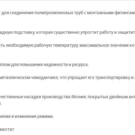
т для соединения полипропиленовых труб с монтажными фитинга
дную подставку, которая существенно упростит работу и защитит 
ть необходимую рабочую температуру, максимальное значение ко
лом для повышения надежности и ресурса.
еталлическом чемоданчике, что упрощает его транспортировку и х
чественные насадки производства Япония, покрытых двойным а
.
ения и изменения режима.
рмостат