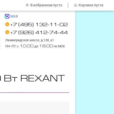
|
В избранном
пусто
Корзина
пуста
MAX
+7 (495) 132-11-02
+7 (926) 412-74-44
Ленинградское шоссе, д.130, к1
ПН-ПТ: с
10:00
до
18:00
по МСК
0 Вт REXANT