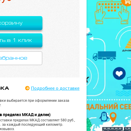
корзину
ть в 1 клик
збранное
Подробнее
о доставке
ВКА
вки выбирается при оформлении заказа
.
в пределах МКАД и далее)
ставки пределах МКАД составляет 580 руб.,
б. за каждый последующий километр.
мовывоз.