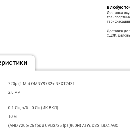
В любую то
Доставка ос
транспортных
тарификации
Доставка до 
СДЭК, Деловы
еристики
720р (1 Mp) OMNY9732+ NEXT2431
2,8 мм
0.1 Лк, ч/б - 0 Лк (ИК ВКЛ)
10 м
(AHD 720p/25 fps и CVBS/25 fps(960H) ATW, DSS, BLC, AGC