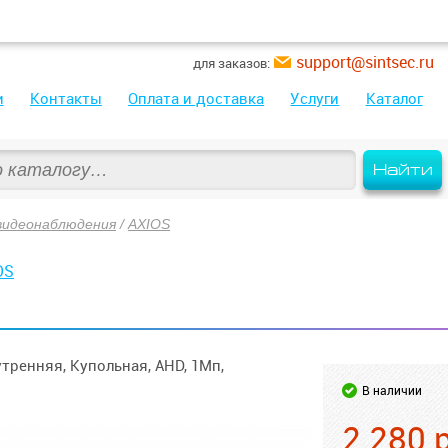
support@sintsec.ru
для заказов:
и
Контакты
Оплата и доставка
Услуги
Каталог
Найти
видеонаблюдения
/
AXIOS
OS
ренняя, Купольная, AHD, 1Мп,
В наличии
2 280