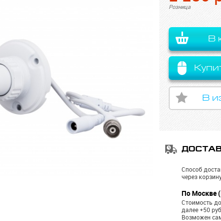
Розница
В 
Купи
В и
ДОСТА
Способ доста
через корзину
По Москве (
Стоимость до
далее +50 ру
Возможен са