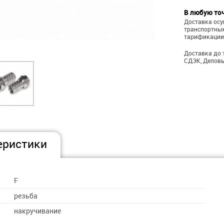
В любую то
Доставка ос
транспортных
тарификации
Доставка до 
СДЭК, Деловы
еристики
F
резьба
накручивание