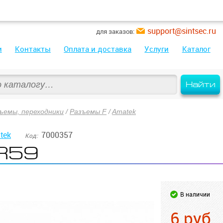
support@sintsec.ru
для заказов:
и
Контакты
Оплата и доставка
Услуги
Каталог
Найти
ъемы, переходники
/
Разъемы F
/
Amatek
tek
7000357
Код:
R59
В наличии
6
руб