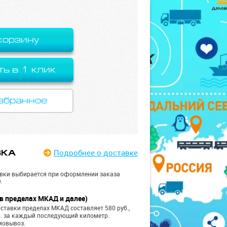
корзину
ть в 1 клик
збранное
Подробнее
о доставке
ВКА
вки выбирается при оформлении заказа
.
в пределах МКАД и далее)
ставки пределах МКАД составляет 580 руб.,
б. за каждый последующий километр.
мовывоз.