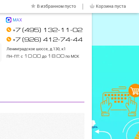
|
В избранном
пусто
Корзина
пуста
MAX
+7 (495) 132-11-02
+7 (926) 412-74-44
Ленинградское шоссе, д.130, к1
ПН-ПТ: с
10:00
до
18:00
по МСК