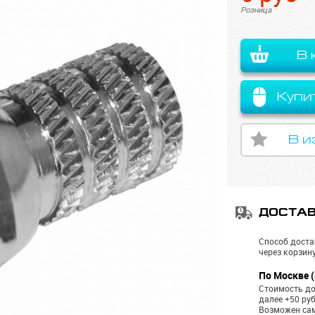
Розница
В 
Купи
В и
ДОСТА
Способ доста
через корзину
По Москве (
Стоимость до
далее +50 ру
Возможен са