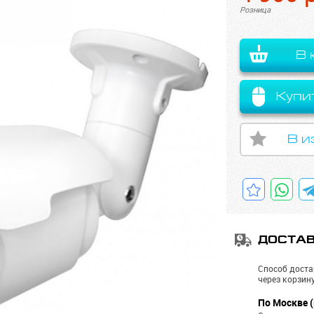
Розница
В 
Купи
В и
ДОСТА
Способ доста
через корзину
По Москве (