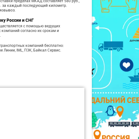
ставки пределах МКАД составляет 580 руб.,
б. за каждый последующий километр.
мовывоз.
чку России и СНГ
уществляется с помощью ведущих
 компаний согласно их срокам и
.
транспортных компаний бесплатно:
е Линии, IML, ПЭК, Байкал Сервис.