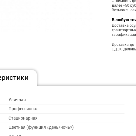
Стоимость до
далее +50 ру
Возможен са
В любую то
Доставка ос
транспортных
тарификации
Доставка до 
СДЭК, Деловы
еристики
Уличная
Профессионал
Cтационарная
Цветная (функция «день/ночь»)