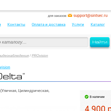
support@sintsec.ru
для заказов:
и
Контакты
Оплата и доставка
Услуги
Каталог
Найти
видеонаблюдения
/
PROvision
vision
elta"
(Уличная, Цилиндрическая,
В наличии
4 900