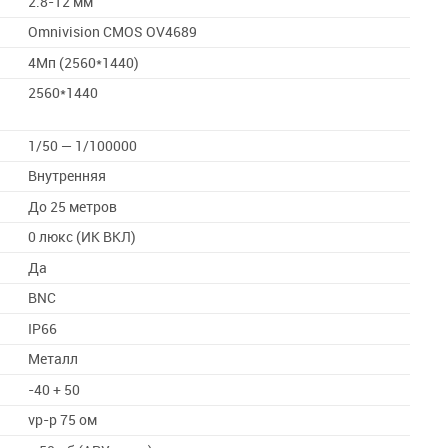
2.8-12 мм
Omnivision CMOS OV4689
4Мп (2560*1440)
2560*1440
1/50 — 1/100000
Внутренняя
До 25 метров
0 люкс (ИК ВКЛ)
Да
BNC
IP66
Металл
-40 + 50
vp-p 75 ом