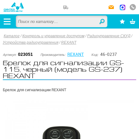
Каталог
/
Контроль и управление доступом
/
Радиоуправление СКУД
/
Устройства радиоуправления
/
REXANT
REXANT
46-0237
023051
Артикул:
Производитель:
Код:
Брелок для сигнализации GS-
115, черный (модель GS-237)
REXANT
Брелок для сигнализации REXANT