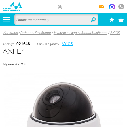
Каталог
/
Видеонаблюдение
/
Муляжи камер видеонаблюдения
/
AXIOS
AXIOS
021648
Артикул:
Производитель:
AXI-L1
Муляж AXIOS