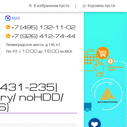
|
В избранном
пусто
Корзина
пуста
MAX
+7 (495) 132-11-02
+7 (926) 412-74-44
Ленинградское шоссе, д.130, к1
ПН-ПТ: с
10:00
до
18:00
по МСК
A431-235]
ry/ noHDD/
S}