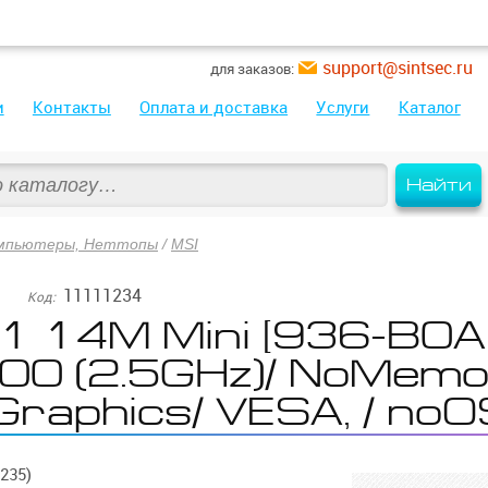
support@sintsec.ru
для заказов:
и
Контакты
Оплата и доставка
Услуги
Каталог
Найти
мпьютеры, Неттопы
/
MSI
11111234
Код:
1 14M Mini [936-B0
400 (2.5GHz)/ NoMemo
Graphics/ VESA, / noO
235)