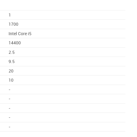
1
1700
Intel Core i5
14400
2.5
9.5
20
10
-
-
-
-
-