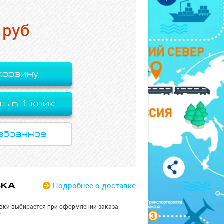
руб
корзину
ть в 1 клик
збранное
Подробнее
о доставке
ВКА
вки выбирается при оформлении заказа
.