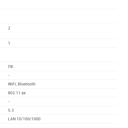
2
1
ПК
-
WiFi, Bluetooth
802.11 ax
-
5.3
LAN 10/100/1000