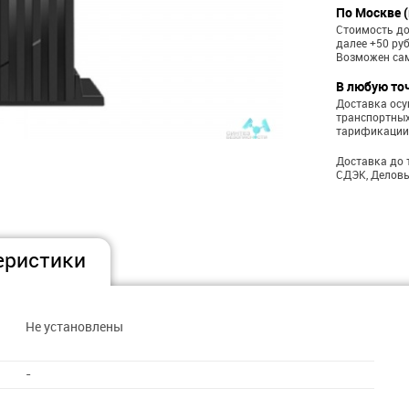
По Москве (
Стоимость до
далее +50 ру
Возможен са
В любую то
Доставка ос
транспортных
тарификации
Доставка до 
СДЭК, Деловы
еристики
Не установлены
-