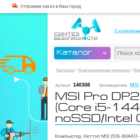
Отправим
заказ
в Ваш город
О компани
Каталог
Каталог
/
Компьютерная техника
/
Ко
MSI
140308
Артикул:
Производитель:
MSI Pro DP2
{Core i5-14
noSSD/Intel 
Компьютер, Неттоп MSI (936-B0A431-