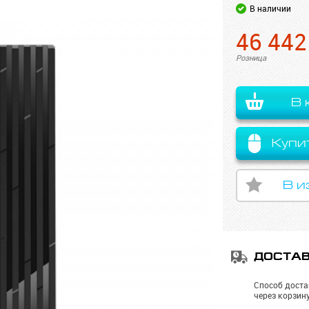
В наличии
46 442
Розница
В 
Купи
В и
ДОСТА
Способ доста
через корзину