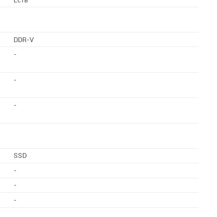
DDR-V
-
-
-
SSD
-
-
-