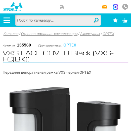
Каталог
/
Охранно-пожарная сигнализация
/
Аксессуары
/
OPTEX
OPTEX
135560
Артикул:
Производитель:
VXS FACE COVER Black (VXS-
FC(BK))
Передняя декоративная рамка VXS черная OPTEX