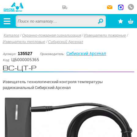
Каталог
/
Охранно-пожарная сигнализация
/
Извещатели пожарные
/
Извещатели тепловые
/
Сибирский Арсенал
Сибирский Арсенал
135527
Артикул:
Производитель:
ЦБ000005365
Код:
ВС-ЦТ-Р
Извещатель технологический контроля температуры
радиоканальный Сибирский Арсенал